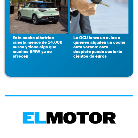
Este coche eléctrico
La OCU lanza un aviso a
cuesta menos de 14.000
quienes alquilen un coche
euros y tiene algo que
este verano: este
muchos BMW ya no
despiste puede costarte
ofrecen
cientos de euros