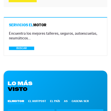
SERVICIOS EL
MOTOR
Encuentra los mejores talleres, seguros, autoescuelas,
neumáticos…
BUSCAR
LO MÁS
VISTO
ELMOTOR
EL HUFFPOST
EL PAÍS
AS
CADENA SER