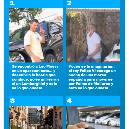
1
2
Se encontró a Leo Messi
Pocos se lo imaginarían:
en un aparcamiento... y
el rey Felipe VI escoge un
descubrió la bestia que
coche de una marca
conduce: no es un Ferrari
española para moverse
ni un Lamborghini y esto
por Palma de Mallorca y
es lo que cuesta
esto es lo que cuesta
3
4