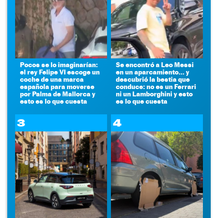
Pocos se lo imaginarían:
Se encontró a Leo Messi
el rey Felipe VI escoge un
en un aparcamiento... y
coche de una marca
descubrió la bestia que
española para moverse
conduce: no es un Ferrari
por Palma de Mallorca y
ni un Lamborghini y esto
esto es lo que cuesta
es lo que cuesta
3
4