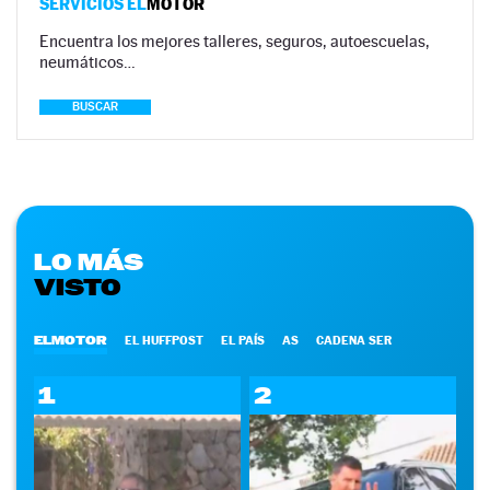
SERVICIOS EL
MOTOR
Encuentra los mejores talleres, seguros, autoescuelas,
neumáticos…
BUSCAR
LO MÁS
VISTO
ELMOTOR
EL HUFFPOST
EL PAÍS
AS
CADENA SER
1
2