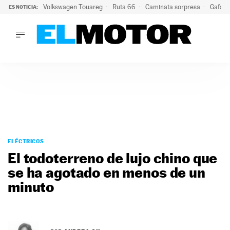
Volkswagen Touareg
Ruta 66
Caminata sorpresa
Gafas 
ES NOTICIA:
LO ÚLTIMO
Ni se te ocurra usar las gafas del eclipse al volante: el moti
LO ÚLTIMO
Ni se te ocurra usar las gafas del eclipse al volante: el motiv
ACTUALIDAD
ELÉCTRICOS
CONDUCIR
PRUEBAS
Saltar
VIRALES
al
ELÉCTRICOS
PODCAST
contenido
El todoterreno de lujo chino que
MOTOS
se ha agotado en menos de un
TECNOLOGÍA
minuto
SUPERCOCHES
MOTORTV
PREMIOS
SERVICIOS