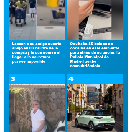
Lanzan a su amigo cuesta
Ocultaba 30 bolsas de
abajo en un carrito de la
cocaína en este elemento
compra y lo que ocurre al
para niños de su coche: la
llegar a la carretera
Policía Municipal de
parece imposible
Madrid acabó
descubriéndola
3
4