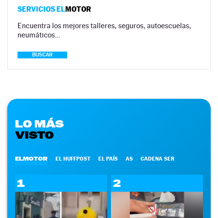
SERVICIOS EL
MOTOR
Encuentra los mejores talleres, seguros, autoescuelas,
neumáticos…
BUSCAR
LO MÁS
VISTO
ELMOTOR
EL HUFFPOST
EL PAÍS
AS
CADENA SER
1
2