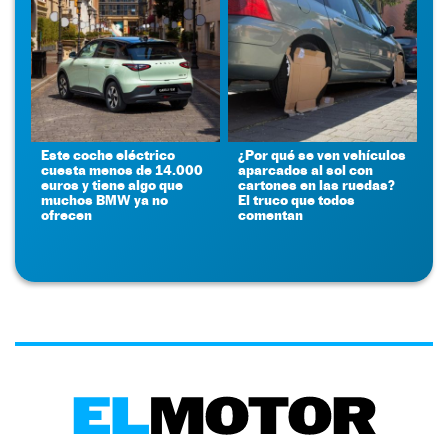
Este coche eléctrico
¿Por qué se ven vehículos
cuesta menos de 14.000
aparcados al sol con
euros y tiene algo que
cartones en las ruedas?
muchos BMW ya no
El truco que todos
ofrecen
comentan