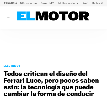
Niños coche
Smart #2
Multa conducir
A-2
Baliza V-1
ES NOTICIA:
LO ÚLTIMO
La policía advierte de este peligro y esta es una buena soluc
LO ÚLTIMO
La policía advierte de este peligro y esta es una buena soluci
ACTUALIDAD
ELÉCTRICOS
CONDUCIR
PRUEBAS
Saltar
VIRALES
al
ELÉCTRICOS
PODCAST
contenido
Todos critican el diseño del
MOTOS
Ferrari Luce, pero pocos saben
TECNOLOGÍA
esto: la tecnología que puede
SUPERCOCHES
MOTORTV
cambiar la forma de conducir
PREMIOS
SERVICIOS