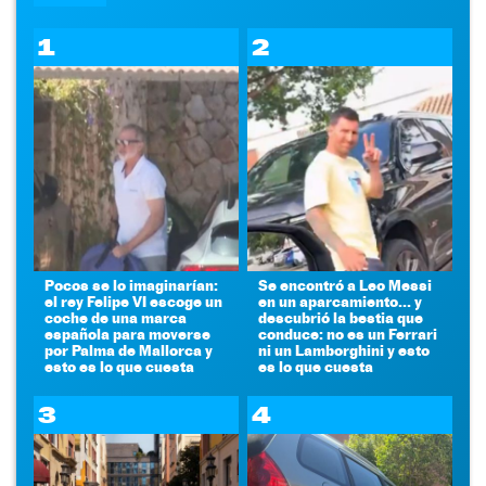
1
2
Pocos se lo imaginarían:
Se encontró a Leo Messi
el rey Felipe VI escoge un
en un aparcamiento... y
coche de una marca
descubrió la bestia que
española para moverse
conduce: no es un Ferrari
por Palma de Mallorca y
ni un Lamborghini y esto
esto es lo que cuesta
es lo que cuesta
3
4