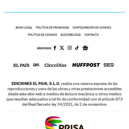
AVISO LEGAL
POLÍTICA DE PRIVACIDAD
CONFIGURACIÓN DE COOKIES
POLÍTICA DE COOKIES
ACCESIBILIDAD
CONTACTO
SÍGUENOS:
EDICIONES EL PAIS, S.L.U.
realiza una reserva expresa de las
reproducciones y usos de las obras y otras prestaciones accesibles
desde este sitio web a medios de lectura mecánica u otros medios
que resulten adecuados a tal fin de conformidad con el artículo 67.3
del Real Decreto-ley 24/2021, de 2 de noviembre.