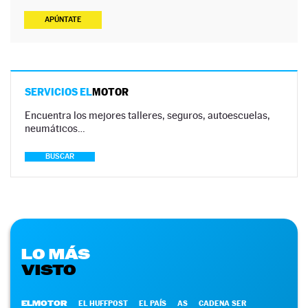
APÚNTATE
SERVICIOS EL
MOTOR
Encuentra los mejores talleres, seguros, autoescuelas,
neumáticos…
BUSCAR
LO MÁS
VISTO
ELMOTOR
EL HUFFPOST
EL PAÍS
AS
CADENA SER