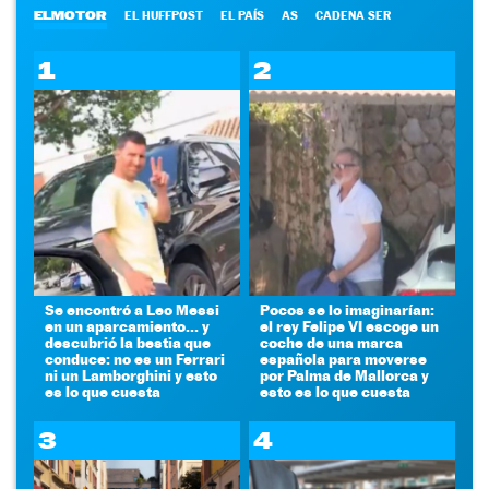
ELMOTOR
EL HUFFPOST
EL PAÍS
AS
CADENA SER
1
2
Se encontró a Leo Messi
Pocos se lo imaginarían:
en un aparcamiento... y
el rey Felipe VI escoge un
descubrió la bestia que
coche de una marca
conduce: no es un Ferrari
española para moverse
ni un Lamborghini y esto
por Palma de Mallorca y
es lo que cuesta
esto es lo que cuesta
3
4