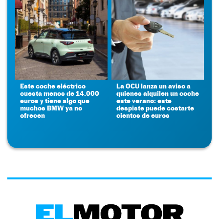
Este coche eléctrico
La OCU lanza un aviso a
cuesta menos de 14.000
quienes alquilen un coche
euros y tiene algo que
este verano: este
muchos BMW ya no
despiste puede costarte
ofrecen
cientos de euros