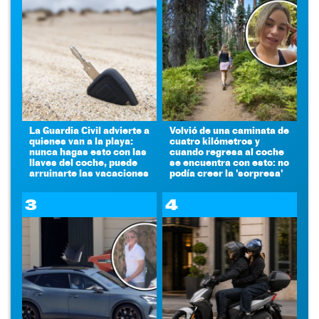
La Guardia Civil advierte a
Volvió de una caminata de
quienes van a la playa:
cuatro kilómetros y
nunca hagas esto con las
cuando regresa al coche
llaves del coche, puede
se encuentra con esto: no
arruinarte las vacaciones
podía creer la 'sorpresa'
3
4