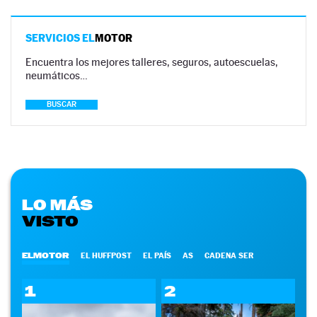
SERVICIOS EL
MOTOR
Encuentra los mejores talleres, seguros, autoescuelas,
neumáticos…
BUSCAR
LO MÁS
VISTO
ELMOTOR
EL HUFFPOST
EL PAÍS
AS
CADENA SER
1
2