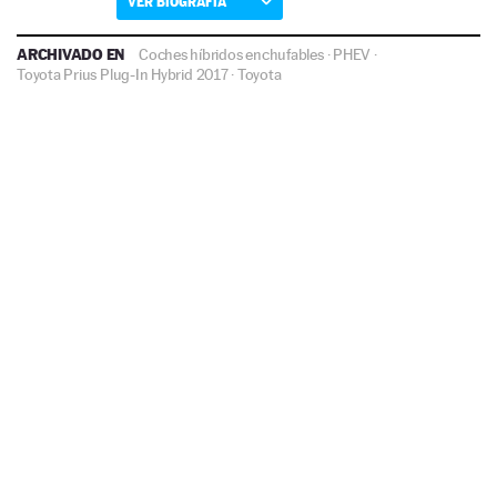
VER BIOGRAFÍA
ARCHIVADO EN
Coches híbridos enchufables
·
PHEV
·
Toyota Prius Plug-In Hybrid 2017
·
Toyota