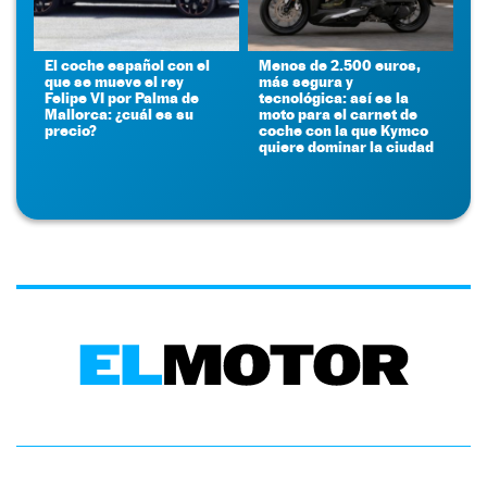
El coche español con el
Menos de 2.500 euros,
que se mueve el rey
más segura y
Felipe VI por Palma de
tecnológica: así es la
Mallorca: ¿cuál es su
moto para el carnet de
precio?
coche con la que Kymco
quiere dominar la ciudad