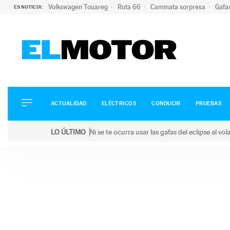
Volkswagen Touareg
Ruta 66
Caminata sorpresa
Gafa
ES NOTICIA:
ACTUALIDAD
ELÉCTRICOS
CONDUCIR
ACTUALIDAD
ELÉCTRICOS
CONDUCIR
PRUEBAS
PRUEBAS
Saltar
VIRALES
LO ÚLTIMO
Ni se te ocurra usar las gafas del eclipse al v
al
PODCAST
LO ÚLTIMO
Ni se te ocurra usar las gafas del eclipse al volant
contenido
MOTOS
TECNOLOGÍA
SUPERCOCHES
MOTORTV
PREMIOS
SERVICIOS