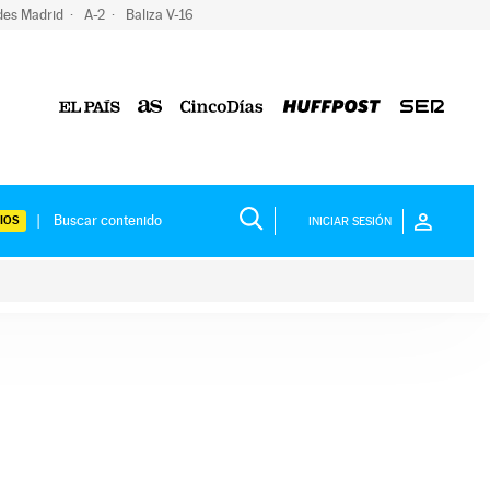
des Madrid
A-2
Baliza V-16
IOS
INICIAR SESIÓN