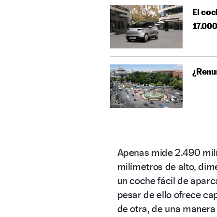
El coc
17.000
¿Renun
Apenas mide 2.490 milí
milímetros de alto, di
un coche fácil de aparc
pesar de ello ofrece c
de otra, de una manera 