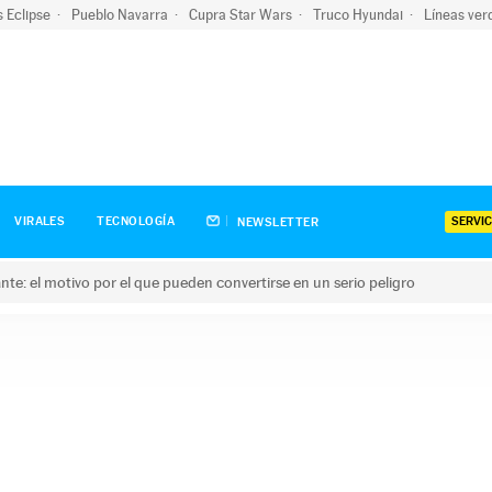
s Eclipse
Pueblo Navarra
Cupra Star Wars
Truco Hyundai
Líneas ver
SERVIC
VIRALES
TECNOLOGÍA
NEWSLETTER
olante: el motivo por el que pueden convertirse en un serio peligro
e: el motivo por el que pueden convertirse en un serio peligro