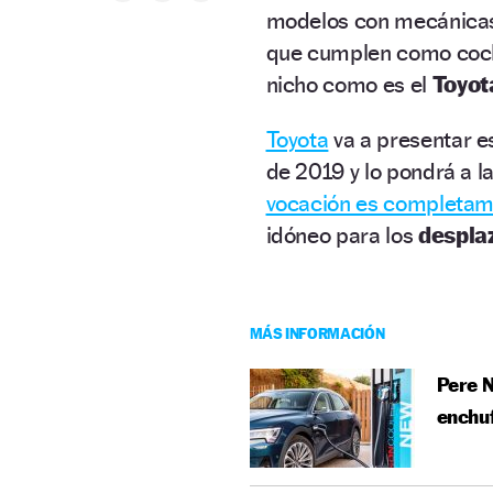
modelos con mecánicas 
que cumplen como coche
nicho como es el
Toyot
Toyota
va a presentar e
de 2019 y lo pondrá a l
vocación es completam
idóneo para los
despla
MÁS INFORMACIÓN
Pere N
enchuf