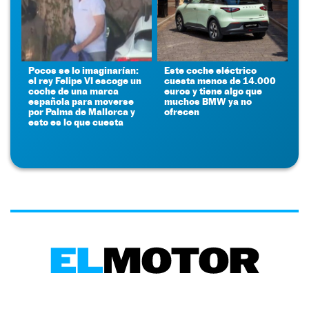
Pocos se lo imaginarían:
Este coche eléctrico
el rey Felipe VI escoge un
cuesta menos de 14.000
coche de una marca
euros y tiene algo que
española para moverse
muchos BMW ya no
por Palma de Mallorca y
ofrecen
esto es lo que cuesta