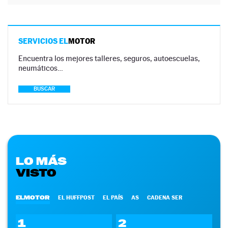
SERVICIOS EL
MOTOR
Encuentra los mejores talleres, seguros, autoescuelas,
neumáticos…
BUSCAR
LO MÁS
VISTO
ELMOTOR
EL HUFFPOST
EL PAÍS
AS
CADENA SER
1
2