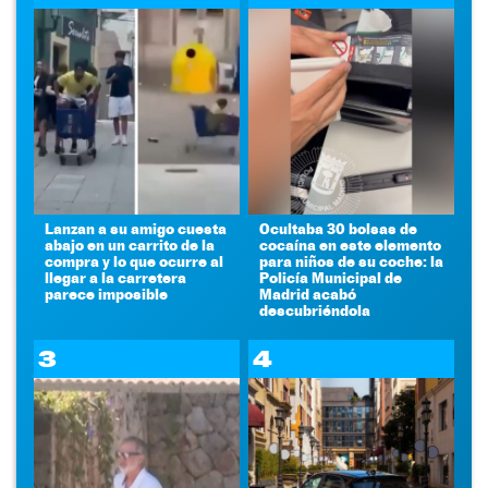
Lanzan a su amigo cuesta
Ocultaba 30 bolsas de
abajo en un carrito de la
cocaína en este elemento
compra y lo que ocurre al
para niños de su coche: la
llegar a la carretera
Policía Municipal de
parece imposible
Madrid acabó
descubriéndola
3
4