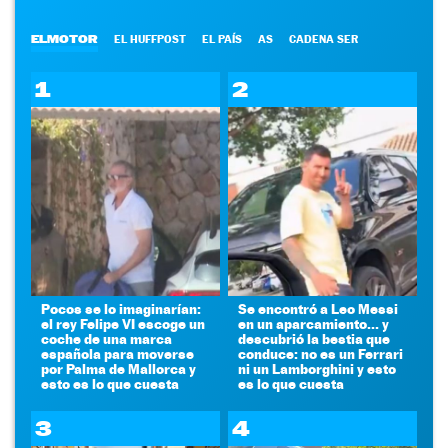
ELMOTOR
EL HUFFPOST
EL PAÍS
AS
CADENA SER
1
2
Pocos se lo imaginarían:
Se encontró a Leo Messi
el rey Felipe VI escoge un
en un aparcamiento... y
coche de una marca
descubrió la bestia que
española para moverse
conduce: no es un Ferrari
por Palma de Mallorca y
ni un Lamborghini y esto
esto es lo que cuesta
es lo que cuesta
3
4