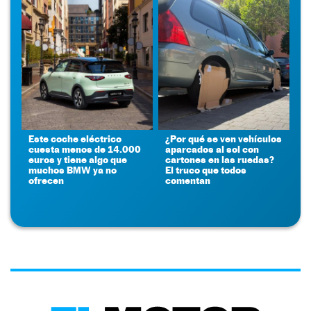
Este coche eléctrico
¿Por qué se ven vehículos
cuesta menos de 14.000
aparcados al sol con
euros y tiene algo que
cartones en las ruedas?
muchos BMW ya no
El truco que todos
ofrecen
comentan