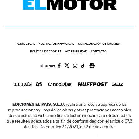
AVISO LEGAL
POLÍTICA DE PRIVACIDAD
CONFIGURACIÓN DE COOKIES
POLÍTICA DE COOKIES
ACCESIBILIDAD
CONTACTO
SÍGUENOS:
EDICIONES EL PAIS, S.L.U.
realiza una reserva expresa de las
reproducciones y usos de las obras y otras prestaciones accesibles
desde este sitio web a medios de lectura mecánica u otros medios
que resulten adecuados a tal fin de conformidad con el artículo 67.3
del Real Decreto-ley 24/2021, de 2 de noviembre.