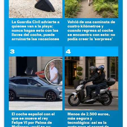
La Guardia Civil advierte a
Volvió de una caminata de
quienes van a la playa:
cuatro kilómetros y
nunca hagas esto con las
cuando regresa al coche
llaves del coche, puede
se encuentra con esto: no
arruinarte las vacaciones
podía creer la 'sorpresa'
3
4
El coche español con el
Menos de 2.500 euros,
que se mueve el rey
más segura y
Felipe VI por Palma de
tecnológica: así es la
Mallorca: ¿cuál es su
moto para el carnet de