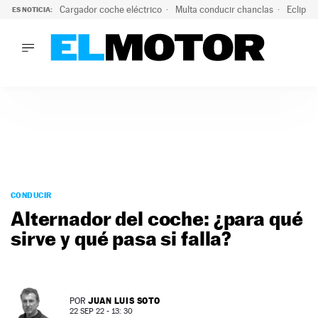
Cargador coche eléctrico
Multa conducir chanclas
Eclipse
ES NOTICIA:
LO ÚLTIMO
El hiperdeportivo que desafía todas las tendencias: V12 a
LO ÚLTIMO
El hiperdeportivo que desafía todas las tendencias: V12 at
ACTUALIDAD
ELÉCTRICOS
CONDUCIR
PRUEBAS
Saltar
VIRALES
al
CONDUCIR
PODCAST
contenido
Alternador del coche: ¿para qué
MOTOS
sirve y qué pasa si falla?
TECNOLOGÍA
SUPERCOCHES
MOTORTV
PREMIOS
JUAN LUIS SOTO
POR
SERVICIOS
22 SEP 22 - 13: 30