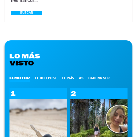
neumáticos…
BUSCAR
LO MÁS
VISTO
ELMOTOR
EL HUFFPOST
EL PAÍS
AS
CADENA SER
1
2