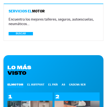
SERVICIOS EL
MOTOR
Encuentra los mejores talleres, seguros, autoescuelas,
neumáticos…
BUSCAR
LO MÁS
VISTO
ELMOTOR
EL HUFFPOST
EL PAÍS
AS
CADENA SER
1
2