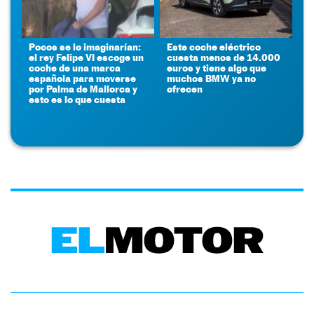
Pocos se lo imaginarían:
Este coche eléctrico
el rey Felipe VI escoge un
cuesta menos de 14.000
coche de una marca
euros y tiene algo que
española para moverse
muchos BMW ya no
por Palma de Mallorca y
ofrecen
esto es lo que cuesta