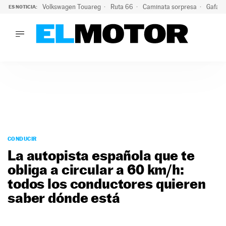
Volkswagen Touareg
Ruta 66
Caminata sorpresa
Gafas 
ES NOTICIA:
LO ÚLTIMO
Ni se te ocurra usar las gafas del eclipse al volante: el moti
LO ÚLTIMO
Ni se te ocurra usar las gafas del eclipse al volante: el motiv
ACTUALIDAD
ELÉCTRICOS
CONDUCIR
PRUEBAS
Saltar
VIRALES
al
CONDUCIR
PODCAST
contenido
La autopista española que te
MOTOS
obliga a circular a 60 km/h:
TECNOLOGÍA
todos los conductores quieren
SUPERCOCHES
MOTORTV
saber dónde está
PREMIOS
SERVICIOS