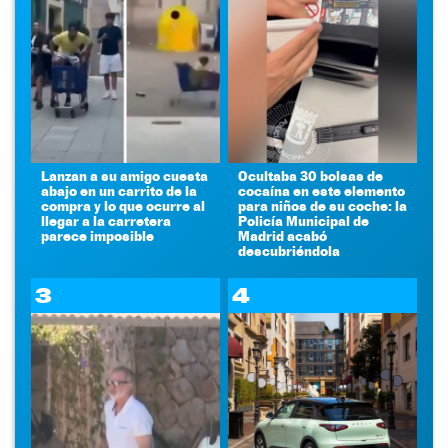
Lanzan a su amigo cuesta
Ocultaba 30 bolsas de
abajo en un carrito de la
cocaína en este elemento
compra y lo que ocurre al
para niños de su coche: la
llegar a la carretera
Policía Municipal de
parece imposible
Madrid acabó
descubriéndola
3
4