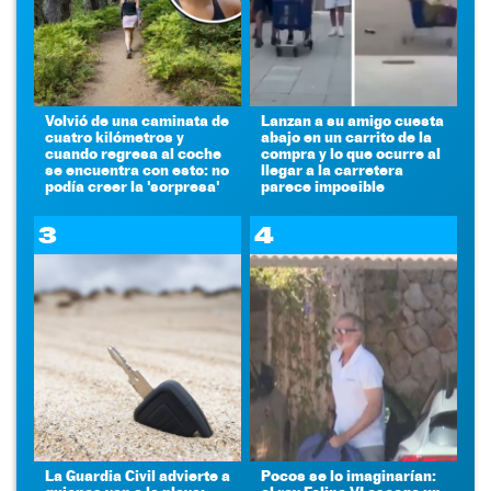
Volvió de una caminata de
Lanzan a su amigo cuesta
cuatro kilómetros y
abajo en un carrito de la
cuando regresa al coche
compra y lo que ocurre al
se encuentra con esto: no
llegar a la carretera
podía creer la 'sorpresa'
parece imposible
3
4
La Guardia Civil advierte a
Pocos se lo imaginarían: