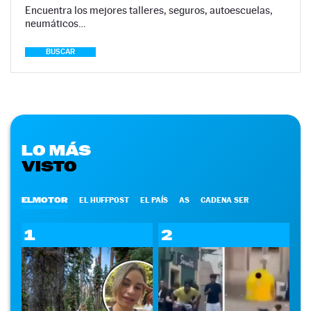
Encuentra los mejores talleres, seguros, autoescuelas,
neumáticos…
BUSCAR
LO MÁS
VISTO
ELMOTOR
EL HUFFPOST
EL PAÍS
AS
CADENA SER
1
2