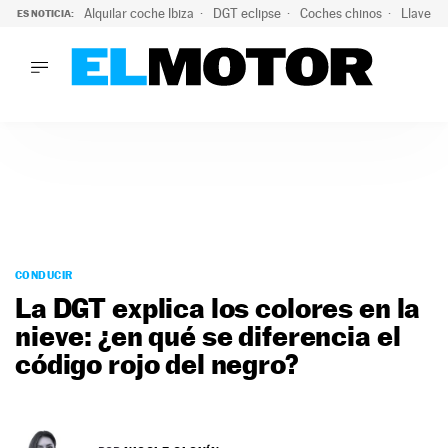
Alquilar coche Ibiza
DGT eclipse
Coches chinos
Llaves 
ES NOTICIA:
LO ÚLTIMO
Hongqi prepara su desembarco en España: SUV eléctricos c
LO ÚLTIMO
Hongqi prepara su desembarco en España: SUV eléctricos c
ACTUALIDAD
ELÉCTRICOS
CONDUCIR
PRUEBAS
Saltar
VIRALES
al
CONDUCIR
PODCAST
contenido
La DGT explica los colores en la
MOTOS
nieve: ¿en qué se diferencia el
TECNOLOGÍA
código rojo del negro?
SUPERCOCHES
MOTORTV
PREMIOS
SERVICIOS