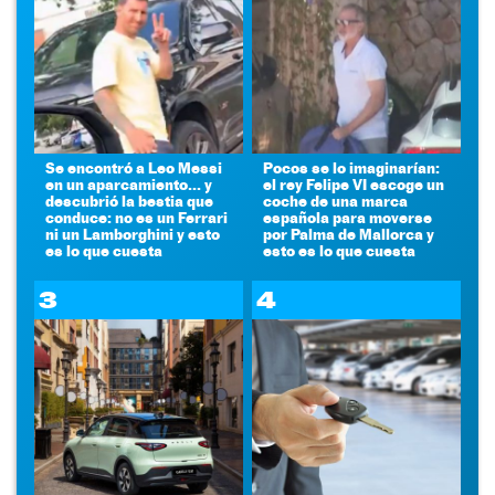
Se encontró a Leo Messi
Pocos se lo imaginarían:
en un aparcamiento... y
el rey Felipe VI escoge un
descubrió la bestia que
coche de una marca
conduce: no es un Ferrari
española para moverse
ni un Lamborghini y esto
por Palma de Mallorca y
es lo que cuesta
esto es lo que cuesta
3
4