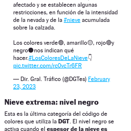
afectado y se establecen algunas
restricciones, en función de la intensidad
de la nevada y de la
#nieve
acumulada
sobre la calzada.
Los colores verde🟢, amarillo🟡, rojo🔴y
negro⚫nos indican qué
hacer.
#LosColoresDeLaNieve
👇
pic.twitter.com/rc0vcTr6FR
— Dir. Gral. Tráfico (@DGTes)
February
23, 2023
Nieve extrema: nivel negro
Esta es la última categoría del código de
colores que utiliza la
DGT
. El nivel negro se
activa cuando el
espesor de la nieve es