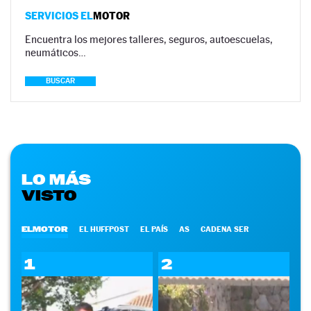
SERVICIOS EL
MOTOR
Encuentra los mejores talleres, seguros, autoescuelas,
neumáticos…
BUSCAR
LO MÁS
VISTO
ELMOTOR
EL HUFFPOST
EL PAÍS
AS
CADENA SER
1
2