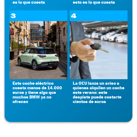
es lo que cuesta
esto es lo que cuesta
3
4
Este coche eléctrico
La OCU lanza un aviso a
cuesta menos de 14.000
quienes alquilen un coche
euros y tiene algo que
este verano: este
muchos BMW ya no
despiste puede costarte
ofrecen
cientos de euros