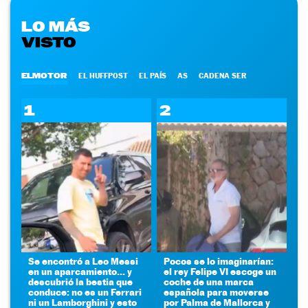
LO MÁS
VISTO
ELMOTOR
EL HUFFPOST
EL PAÍS
AS
CADENA SER
1
2
Se encontró a Leo Messi
Pocos se lo imaginarían:
en un aparcamiento... y
el rey Felipe VI escoge un
descubrió la bestia que
coche de una marca
conduce: no es un Ferrari
española para moverse
ni un Lamborghini y esto
por Palma de Mallorca y