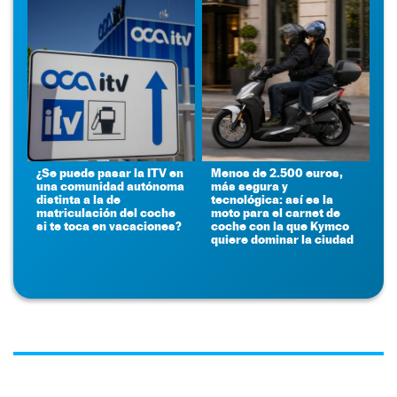
¿Se puede pasar la ITV en
Menos de 2.500 euros,
una comunidad autónoma
más segura y
distinta a la de
tecnológica: así es la
matriculación del coche
moto para el carnet de
si te toca en vacaciones?
coche con la que Kymco
quiere dominar la ciudad