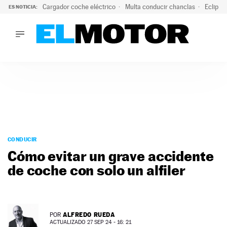
Cargador coche eléctrico
Multa conducir chanclas
Eclipse
ES NOTICIA:
LO ÚLTIMO
El hiperdeportivo que desafía todas las tendencias: V12 a
LO ÚLTIMO
El hiperdeportivo que desafía todas las tendencias: V12 at
ACTUALIDAD
ELÉCTRICOS
CONDUCIR
PRUEBAS
Saltar
VIRALES
al
CONDUCIR
PODCAST
contenido
Cómo evitar un grave accidente
MOTOS
de coche con solo un alfiler
TECNOLOGÍA
SUPERCOCHES
MOTORTV
PREMIOS
ALFREDO RUEDA
POR
SERVICIOS
ACTUALIZADO 27 SEP 24 - 16: 21