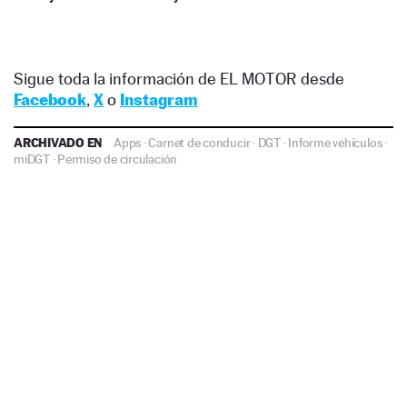
Sigue toda la información de EL MOTOR desde
Facebook
,
X
o
Instagram
ARCHIVADO EN
Apps
·
Carnet de conducir
·
DGT
·
Informe vehículos
·
miDGT
·
Permiso de circulación