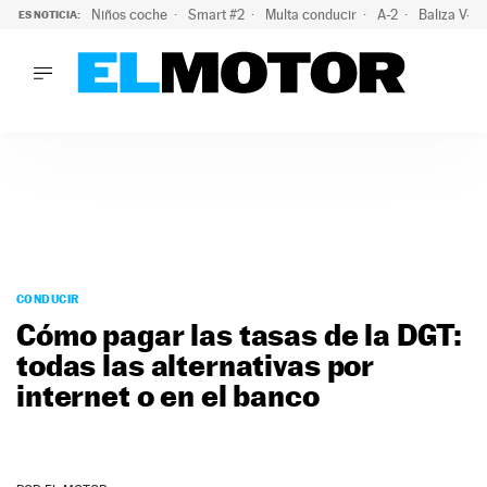
Niños coche
Smart #2
Multa conducir
A-2
Baliza V-1
ES NOTICIA:
LO ÚLTIMO
La OCU lanza un aviso a quienes alquilen un coche este vera
LO ÚLTIMO
La OCU lanza un aviso a quienes alquilen un coche este vera
ACTUALIDAD
ELÉCTRICOS
CONDUCIR
PRUEBAS
Saltar
VIRALES
al
CONDUCIR
PODCAST
contenido
Cómo pagar las tasas de la DGT:
MOTOS
todas las alternativas por
TECNOLOGÍA
internet o en el banco
SUPERCOCHES
MOTORTV
PREMIOS
SERVICIOS