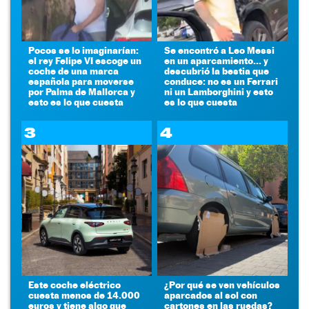
Pocos se lo imaginarían:
Se encontró a Leo Messi
el rey Felipe VI escoge un
en un aparcamiento... y
coche de una marca
descubrió la bestia que
española para moverse
conduce: no es un Ferrari
por Palma de Mallorca y
ni un Lamborghini y esto
esto es lo que cuesta
es lo que cuesta
3
4
Este coche eléctrico
¿Por qué se ven vehículos
cuesta menos de 14.000
aparcados al sol con
euros y tiene algo que
cartones en las ruedas?