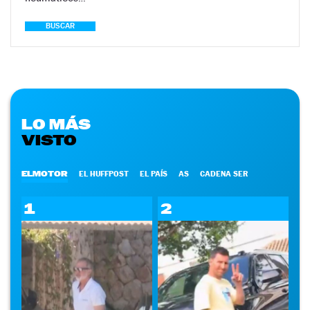
BUSCAR
LO MÁS
VISTO
ELMOTOR
EL HUFFPOST
EL PAÍS
AS
CADENA SER
1
2