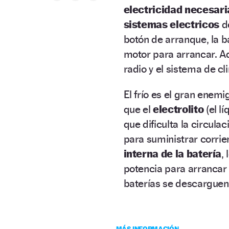
electricidad
necesaria
sistemas electricos
de
botón de arranque, la ba
motor para arrancar. A
radio y el sistema de cl
El frío es el gran enem
que el
electrolito
(el lí
que dificulta la circula
para suministrar corri
interna de la batería
,
potencia para arrancar 
baterías se descarguen 
MÁS INFORMACIÓN