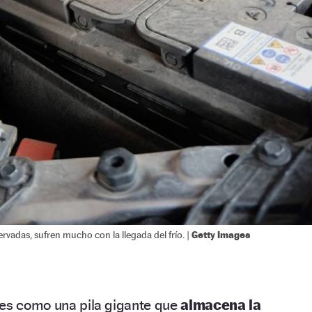
Getty Images
ervadas, sufren mucho con la llegada del frío. |
 es como una pila gigante que
almacena la