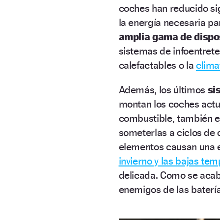
coches han reducido si
la energía necesaria pa
amplia gama de dispos
sistemas de infoentret
calefactables o la
clima
Además, los últimos
si
montan los coches actu
combustible, también ej
someterlas a ciclos de
elementos causan una en
invierno y las bajas te
delicada. Como se acaba
enemigos de las batería