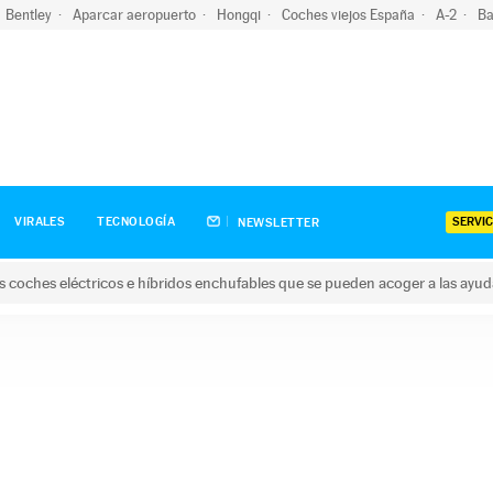
Bentley
Aparcar aeropuerto
Hongqi
Coches viejos España
A-2
Ba
SERVIC
VIRALES
TECNOLOGÍA
NEWSLETTER
s coches eléctricos e híbridos enchufables que se pueden acoger a las ayu
hes eléctricos e híbridos enchufables que se pueden acoger a la