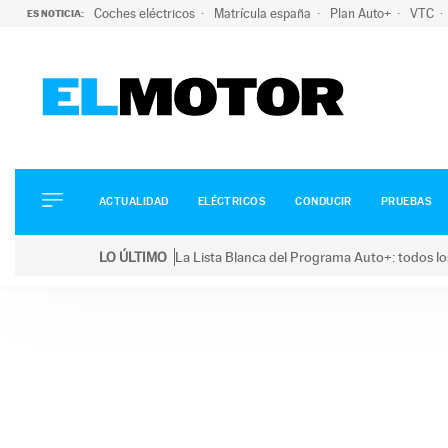
Coches eléctricos
Matrícula españa
Plan Auto+
VTC
ES NOTICIA:
ACTUALIDAD
ELÉCTRICOS
CONDUCIR
ACTUALIDAD
ELÉCTRICOS
CONDUCIR
PRUEBAS
PRUEBAS
Saltar
VIRALES
LO ÚLTIMO
La Lista Blanca del Programa Auto+: todos lo
al
PODCAST
LO ÚLTIMO
La Lista Blanca del Programa Auto+: todos los coc
contenido
MOTOS
TECNOLOGÍA
SUPERCOCHES
MOTORTV
PREMIOS
SERVICIOS