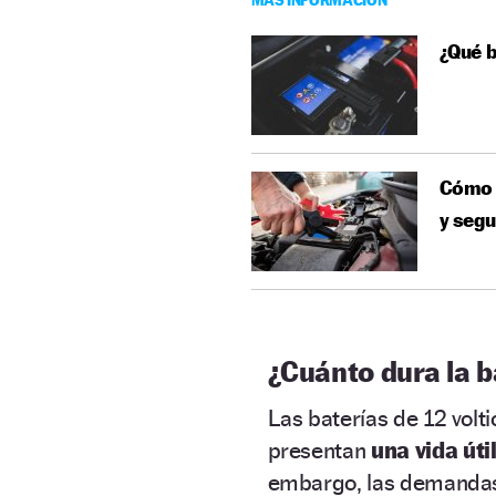
¿Qué b
Cómo p
y segu
¿Cuánto dura la b
Las baterías de 12 volt
presentan
una vida úti
embargo, las demandas 