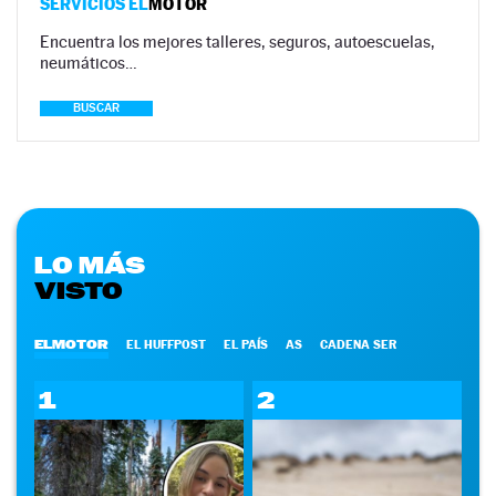
SERVICIOS EL
MOTOR
Encuentra los mejores talleres, seguros, autoescuelas,
neumáticos…
BUSCAR
LO MÁS
VISTO
ELMOTOR
EL HUFFPOST
EL PAÍS
AS
CADENA SER
1
2