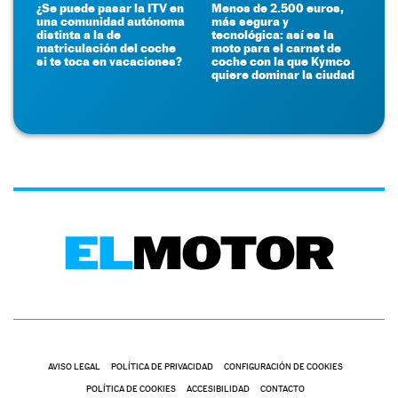
¿Se puede pasar la ITV en
Menos de 2.500 euros,
una comunidad autónoma
más segura y
distinta a la de
tecnológica: así es la
matriculación del coche
moto para el carnet de
si te toca en vacaciones?
coche con la que Kymco
quiere dominar la ciudad
AVISO LEGAL
POLÍTICA DE PRIVACIDAD
CONFIGURACIÓN DE COOKIES
POLÍTICA DE COOKIES
ACCESIBILIDAD
CONTACTO