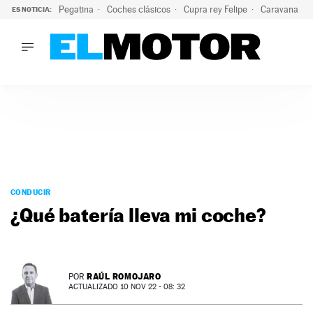
Pegatina
Coches clásicos
Cupra rey Felipe
Caravana lig
ES NOTICIA:
LO ÚLTIMO
El hiperdeportivo que desafía todas las tendencias: V12 a
LO ÚLTIMO
El hiperdeportivo que desafía todas las tendencias: V12 at
ACTUALIDAD
ELÉCTRICOS
CONDUCIR
PRUEBAS
Saltar
VIRALES
al
CONDUCIR
PODCAST
contenido
¿Qué batería lleva mi coche?
MOTOS
TECNOLOGÍA
SUPERCOCHES
MOTORTV
RAÚL ROMOJARO
POR
PREMIOS
ACTUALIZADO 10 NOV 22 - 08: 32
SERVICIOS