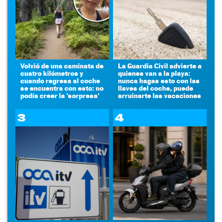
Volvió de una caminata de
La Guardia Civil advierte a
cuatro kilómetros y
quienes van a la playa:
cuando regresa al coche
nunca hagas esto con las
se encuentra con esto: no
llaves del coche, puede
podía creer la 'sorpresa'
arruinarte las vacaciones
3
4