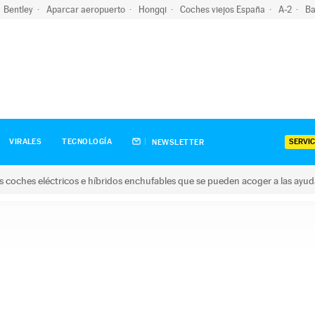
Bentley
Aparcar aeropuerto
Hongqi
Coches viejos España
A-2
Ba
SERVIC
VIRALES
TECNOLOGÍA
NEWSLETTER
s coches eléctricos e híbridos enchufables que se pueden acoger a las ayu
hes eléctricos e híbridos enchufables que se pueden acoger a la