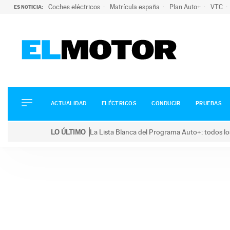
Coches eléctricos
Matrícula españa
Plan Auto+
VTC
ES NOTICIA:
ACTUALIDAD
ELÉCTRICOS
CONDUCIR
ACTUALIDAD
ELÉCTRICOS
CONDUCIR
PRUEBAS
PRUEBAS
Saltar
VIRALES
LO ÚLTIMO
La Lista Blanca del Programa Auto+: todos lo
al
PODCAST
LO ÚLTIMO
La Lista Blanca del Programa Auto+: todos los coc
contenido
MOTOS
TECNOLOGÍA
SUPERCOCHES
MOTORTV
PREMIOS
SERVICIOS