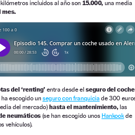
 kilómetros incluidos al año son
15.000,
una media
l mes.
tas del ‘renting’
entra desde el
seguro del coche
e ha escogido un
seguro con franquicia
de 300 euro
 media del mercado)
hasta el mantenimiento,
las
 de neumáticos
(se han escogido unos
Hankook
de
 vehículos).