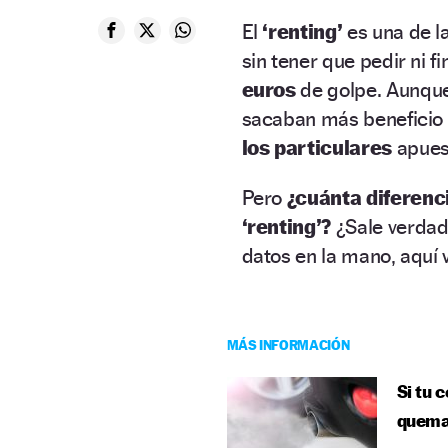
El
‘renting’
es una de l
sin tener que pedir ni f
euros
de golpe. Aunque
sacaban más beneficio 
los particulares
apuest
Pero
¿cuánta diferenc
‘renting’
?
¿Sale verda
datos en la mano, aquí
MÁS INFORMACIÓN
Si tu 
quema