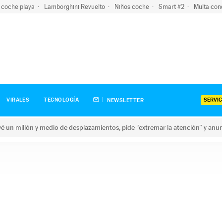
 coche playa
Lamborghini Revuelto
Niños coche
Smart #2
Multa con
SERVIC
VIRALES
TECNOLOGÍA
NEWSLETTER
revé un millón y medio de desplazamientos, pide “extremar la atención” y anu
n millón y medio de desplazamientos, pide “extremar la atención”