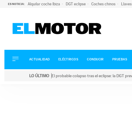
Alquilar coche Ibiza
DGT eclipse
Coches chinos
Llaves
ES NOTICIA:
ACTUALIDAD
ELÉCTRICOS
CONDUCIR
ACTUALIDAD
ELÉCTRICOS
CONDUCIR
PRUEBAS
PRUEBAS
Saltar
VIRALES
LO ÚLTIMO
El probable colapso tras el eclipse: la DGT p
al
PODCAST
LO ÚLTIMO
El probable colapso tras el eclipse: la DGT prevé u
contenido
MOTOS
TECNOLOGÍA
SUPERCOCHES
MOTORTV
PREMIOS
SERVICIOS