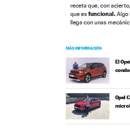
receta que, con aciert
que es
funcional.
Algo
llega con unas mecánic
MÁS INFORMACIÓN
El Ope
conduc
Opel C
micro