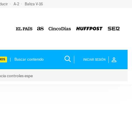
ducir
A-2
Baliza V-16
IOS
INICIAR SESIÓN
ncia controles espe
 y anuncia controles espe