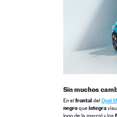
Sin muchos camb
En el
frontal
del
Opel 
negro
que
integra
visu
logo de la marca) y los