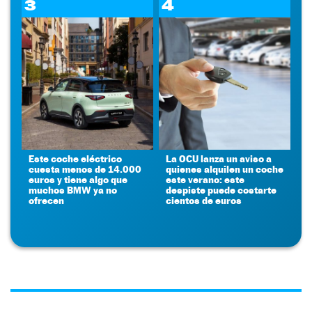
3
4
Este coche eléctrico
La OCU lanza un aviso a
cuesta menos de 14.000
quienes alquilen un coche
euros y tiene algo que
este verano: este
muchos BMW ya no
despiste puede costarte
ofrecen
cientos de euros