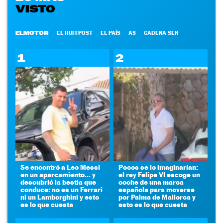
VISTO
ELMOTOR
EL HUFFPOST
EL PAÍS
AS
CADENA SER
1
2
Se encontró a Leo Messi
Pocos se lo imaginarían:
en un aparcamiento... y
el rey Felipe VI escoge un
descubrió la bestia que
coche de una marca
conduce: no es un Ferrari
española para moverse
ni un Lamborghini y esto
por Palma de Mallorca y
es lo que cuesta
esto es lo que cuesta