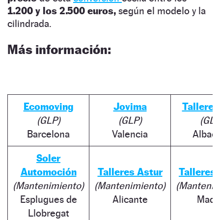
1.200 y los 2.500 euros,
según el modelo y la
cilindrada.
Más información:
Ecomoving
Jovima
Tallere
(GLP)
(GLP)
(GLP
Barcelona
Valencia
Albac
Soler
Automoción
Talleres Astur
Talleres
(Mantenimiento)
(Mantenimiento)
(Mantenim
Esplugues de
Alicante
Madr
Llobregat