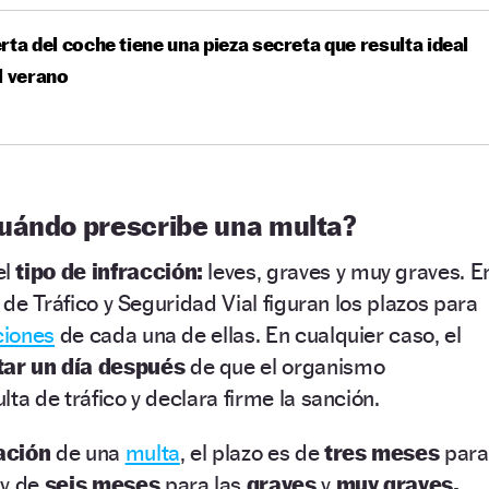
rta del coche tiene una pieza secreta que resulta ideal
l verano
uándo prescribe una multa?
el
tipo de infracción:
leves, graves y muy graves. E
y de Tráfico y Seguridad Vial figuran los plazos para
ciones
de cada una de ellas. En cualquier caso, el
tar un día después
de que el organismo
ta de tráfico y declara firme la sanción.
cación
de una
multa
, el plazo es de
tres meses
para
y de
seis meses
para las
graves
y
muy graves.