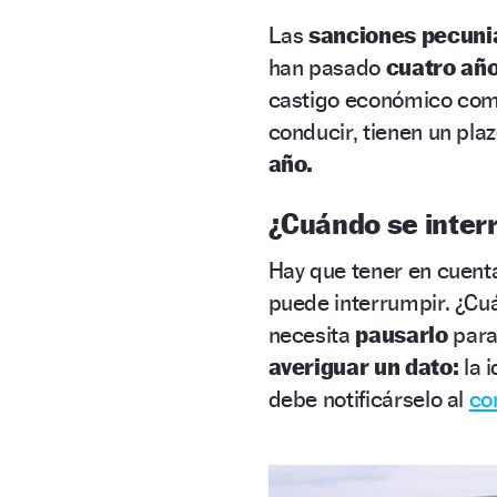
Las
sanciones pecuni
han pasado
cuatro añ
castigo económico como
conducir, tienen un pla
año.
¿Cuándo se inter
Hay que tener en cuenta
puede interrumpir. ¿Cu
necesita
pausarlo
para
averiguar un dato:
la 
debe notificárselo al
co