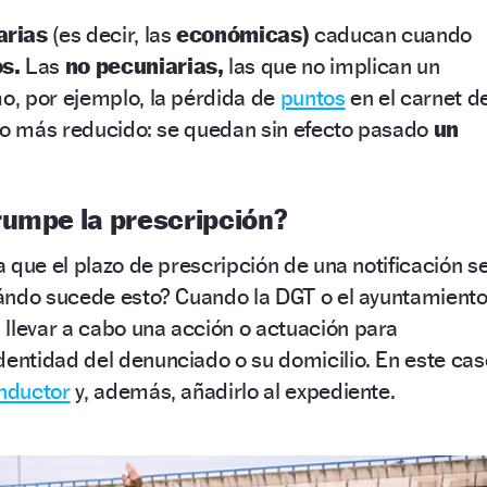
arias
(es decir, las
económicas)
caducan cuando
os.
Las
no pecuniarias,
las que no implican un
, por ejemplo, la pérdida de
puntos
en el carnet d
zo más reducido: se quedan sin efecto pasado
un
rumpe la prescripción?
 que el plazo de prescripción de una notificación s
ándo sucede esto? Cuando la DGT o el ayuntamient
 llevar a cabo una acción o actuación para
identidad del denunciado o su domicilio. En este cas
nductor
y, además, añadirlo al expediente.