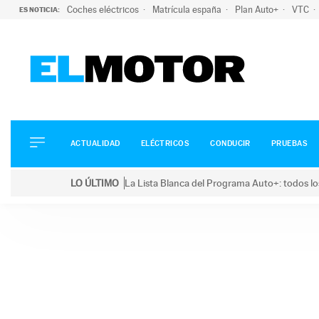
Coches eléctricos
Matrícula españa
Plan Auto+
VTC
ES NOTICIA:
ACTUALIDAD
ELÉCTRICOS
CONDUCIR
ACTUALIDAD
ELÉCTRICOS
CONDUCIR
PRUEBAS
PRUEBAS
Saltar
VIRALES
LO ÚLTIMO
La Lista Blanca del Programa Auto+: todos lo
al
PODCAST
LO ÚLTIMO
La Lista Blanca del Programa Auto+: todos los coc
contenido
MOTOS
TECNOLOGÍA
SUPERCOCHES
MOTORTV
PREMIOS
SERVICIOS