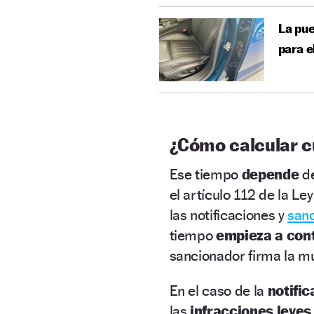
La pue
para e
¿Cómo calcular c
Ese tiempo
depende
d
el artículo 112 de la Le
las notificaciones y
san
tiempo
empieza a con
sancionador firma la mul
En el caso de la
notifi
las
infracciones leves