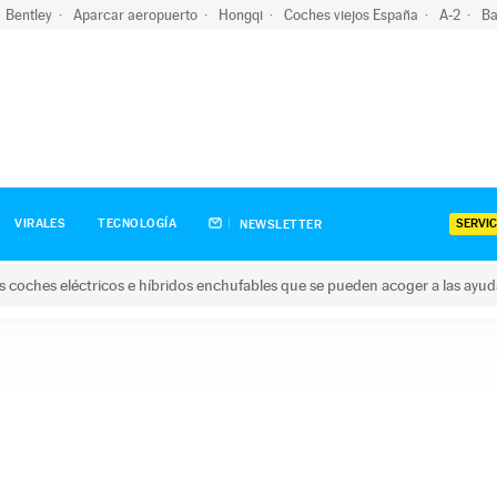
Bentley
Aparcar aeropuerto
Hongqi
Coches viejos España
A-2
Ba
SERVIC
VIRALES
TECNOLOGÍA
NEWSLETTER
s coches eléctricos e híbridos enchufables que se pueden acoger a las ayu
hes eléctricos e híbridos enchufables que se pueden acoger a la