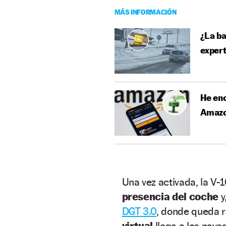
MÁS INFORMACIÓN
¿La ba
expert
He enc
Amazon
Una vez activada, la V-
presencia del coche
y
DGT 3.0
, donde queda 
virtual
llega a los nave