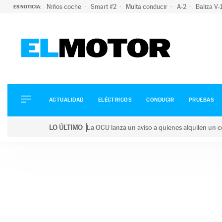
Niños coche
Smart #2
Multa conducir
A-2
Baliza V
ES NOTICIA:
ACTUALIDAD
ELÉCTRICOS
CONDUCIR
ACTUALIDAD
ELÉCTRICOS
CONDUCIR
PRUEBAS
PRUEBAS
Saltar
VIRALES
LO ÚLTIMO
La OCU lanza un aviso a quienes alquilen un c
al
PODCAST
LO ÚLTIMO
La OCU lanza un aviso a quienes alquilen un coche 
contenido
MOTOS
TECNOLOGÍA
SUPERCOCHES
MOTORTV
PREMIOS
SERVICIOS