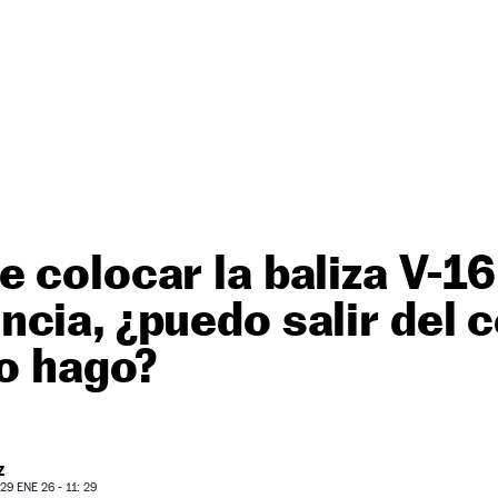
 colocar la baliza V-1
cia, ¿puedo salir del 
lo hago?
Z
9 ENE 26 - 11: 29