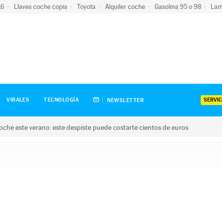
-16
Llaves coche copia
Toyota
Alquiler coche
Gasolina 95 o 98
Lam
SERVIC
VIRALES
TECNOLOGÍA
NEWSLETTER
oche este verano: este despiste puede costarte cientos de euros
este verano: este despiste puede costarte cientos de euros