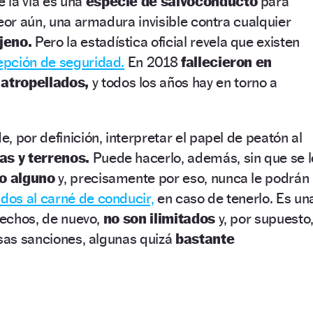
 la vía es una
especie de salvoconducto
para
peor aún, una armadura invisible contra cualquier
jeno.
Pero la estadística oficial revela que existen
epción de seguridad.
En 2018
fallecieron en
atropellados,
y todos los años hay en torno a
, por definición, interpretar el papel de peatón al
as y terrenos.
Puede hacerlo, además, sin que se l
lo alguno
y, precisamente por eso, nunca le podrán
dos al carné de conducir,
en caso de tenerlo. Es un
rechos, de nuevo,
no son ilimitados
y, por supuesto
rsas sanciones, algunas quizá
bastante