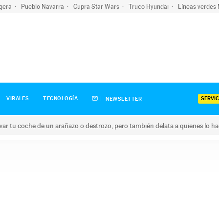
igera
Pueblo Navarra
Cupra Star Wars
Truco Hyundai
Líneas verdes
SERVIC
VIRALES
TECNOLOGÍA
NEWSLETTER
ar tu coche de un arañazo o destrozo, pero también delata a quienes lo h
 coche de un arañazo o destrozo, pero también delata a quienes 