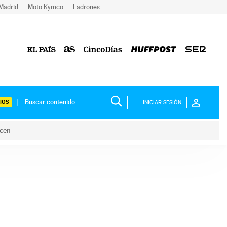
 Madrid
Moto Kymco
Ladrones
IOS
INICIAR SESIÓN
acen
lo hacen