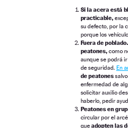
Si la acera está b
practicable,
excep
su defecto, por la
porque los vehículo
Fuera de poblado
peatones,
como nor
aunque se podrá ir
de seguridad.
En a
de peatones
salvo
enfermedad de alg
solicitar auxilio d
haberlo, pedir ayud
Peatones en grup
circular por el arc
que
adopten las 