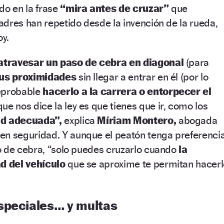
do en la frase
“mira antes de cruzar”
que
dres han repetido desde la invención de la rueda,
y.
atravesar un paso de cebra en diagonal
(para
sus proximidades
sin llegar a entrar en él (por lo
eprobable
hacerlo a la carrera o entorpecer el
ue nos dice la ley es que tienes que ir, como los
ad adecuada”,
explica
Míriam Montero,
abogada
en seguridad. Y aunque el peatón tenga preferencia
o de cebra, “solo puedes cruzarlo cuando
la
ad del vehículo
que se aproxime te permitan hacerl
speciales… y multas