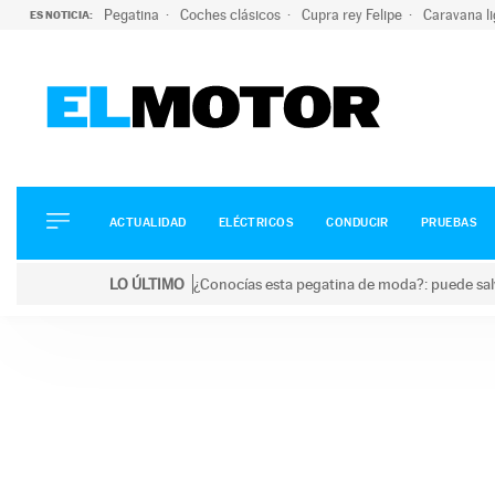
Pegatina
Coches clásicos
Cupra rey Felipe
Caravana l
ES NOTICIA:
ACTUALIDAD
ELÉCTRICOS
CONDUCIR
ACTUALIDAD
ELÉCTRICOS
CONDUCIR
PRUEBAS
PRUEBAS
Saltar
VIRALES
LO ÚLTIMO
¿Conocías esta pegatina de moda?: puede salv
al
PODCAST
LO ÚLTIMO
¿Conocías esta pegatina de moda?: puede salvar tu
contenido
MOTOS
TECNOLOGÍA
SUPERCOCHES
MOTORTV
PREMIOS
SERVICIOS