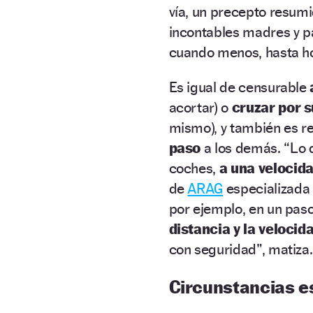
vía, un precepto resumi
incontables madres y pa
cuando menos, hasta ho
Es igual de censurable
acortar) o
cruzar por 
mismo), y también es r
paso
a los demás. “Lo q
coches,
a una velocid
de
ARAG
especializada 
por ejemplo, en un pas
distancia y la velocid
con seguridad”, matiza.
Circunstancias e