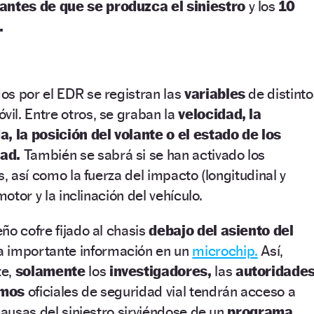
antes de que se produzca el siniestro
y los
10
.
os por el EDR se registran las
variables
de distinto
vil. Entre otros, se graban la
velocidad, la
a, la posición del volante o el estado de los
dad.
También se sabrá si se han activado los
s, así como la fuerza del impacto (longitudinal y
motor y la inclinación del vehículo.
ño cofre fijado al chasis
debajo del asiento del
a importante información en un
microchip.
Así,
te,
solamente
los
investigadores,
las
autoridade
smos
oficiales de seguridad vial tendrán acceso a
causas del siniestro sirviéndose de un
programa