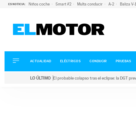
Niños coche
Smart #2
Multa conducir
A-2
Baliza V
ES NOTICIA:
ACTUALIDAD
ELÉCTRICOS
CONDUCIR
ACTUALIDAD
ELÉCTRICOS
CONDUCIR
PRUEBAS
PRUEBAS
Saltar
VIRALES
LO ÚLTIMO
El probable colapso tras el eclipse: la DGT p
al
PODCAST
LO ÚLTIMO
El probable colapso tras el eclipse: la DGT prevé u
contenido
MOTOS
TECNOLOGÍA
SUPERCOCHES
MOTORTV
PREMIOS
SERVICIOS