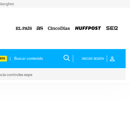
borghini
IOS
INICIAR SESIÓN
ncia controles espe
 y anuncia controles espe