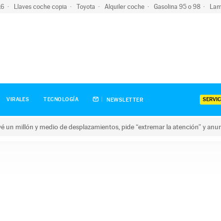
-16
Llaves coche copia
Toyota
Alquiler coche
Gasolina 95 o 98
Lam
SERVIC
VIRALES
TECNOLOGÍA
NEWSLETTER
revé un millón y medio de desplazamientos, pide “extremar la atención” y anu
n millón y medio de desplazamientos, pide “extremar la atención”