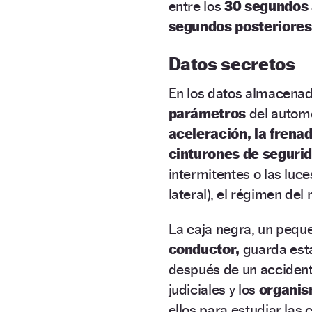
entre los
30 segundos 
segundos posteriores
Datos secretos
En los datos almacenad
parámetros
del automó
aceleración, la frenad
cinturones de seguri
intermitentes o las luce
lateral), el régimen del 
La caja negra, un peque
conductor,
guarda est
después de un acciden
judiciales y los
organi
ellos para estudiar las 