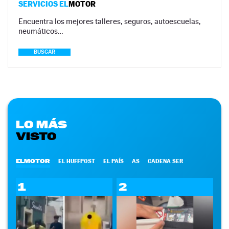
SERVICIOS EL
MOTOR
Encuentra los mejores talleres, seguros, autoescuelas,
neumáticos…
BUSCAR
LO MÁS
VISTO
ELMOTOR
EL HUFFPOST
EL PAÍS
AS
CADENA SER
1
2