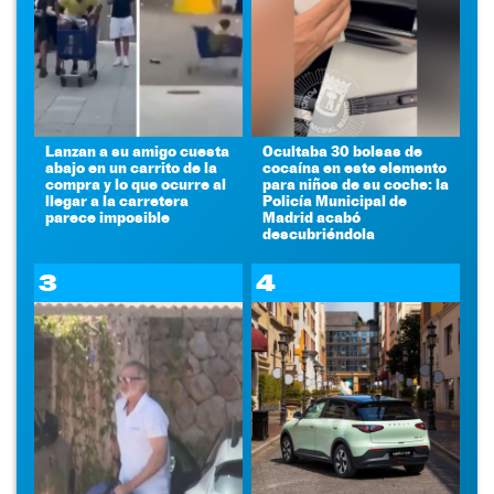
Lanzan a su amigo cuesta
Ocultaba 30 bolsas de
abajo en un carrito de la
cocaína en este elemento
compra y lo que ocurre al
para niños de su coche: la
llegar a la carretera
Policía Municipal de
parece imposible
Madrid acabó
descubriéndola
3
4