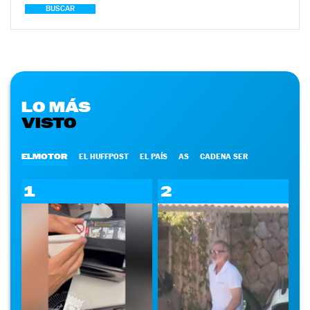
BUSCAR
LO MÁS
VISTO
ELMOTOR
EL HUFFPOST
EL PAÍS
AS
CADENA SER
1
2