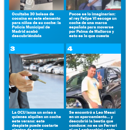
Ocultaba 30 bolsas de
Pocos se lo imaginarían:
cocaína en este elemento
el rey Felipe VI escoge un
para niños de su coche: la
coche de una marca
Policía Municipal de
española para moverse
Madrid acabó
por Palma de Mallorca y
descubriéndola
esto es lo que cuesta
3
4
La OCU lanza un aviso a
Se encontró a Leo Messi
quienes alquilen un coche
en un aparcamiento... y
este verano: este
descubrió la bestia que
despiste puede costarte
conduce: no es un Ferrari
cientos de euros
ni un Lamborghini y esto