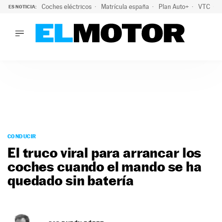
Coches eléctricos
Matrícula españa
Plan Auto+
VTC
ES NOTICIA:
LO ÚLTIMO
La Lista Blanca del Programa Auto+: todos los coches eléct
LO ÚLTIMO
La Lista Blanca del Programa Auto+: todos los coches eléctr
ACTUALIDAD
ELÉCTRICOS
CONDUCIR
PRUEBAS
Saltar
VIRALES
al
CONDUCIR
PODCAST
contenido
El truco viral para arrancar los
MOTOS
coches cuando el mando se ha
TECNOLOGÍA
quedado sin batería
SUPERCOCHES
MOTORTV
PREMIOS
SERVICIOS