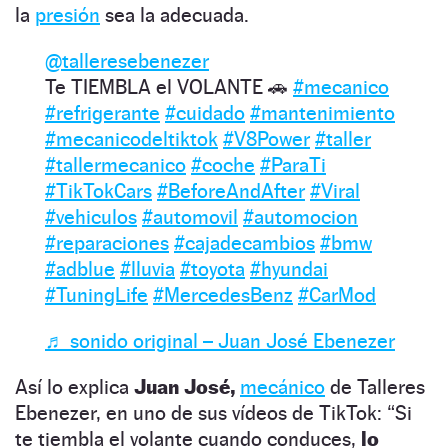
la
presión
sea la adecuada.
@talleresebenezer
Te TIEMBLA el VOLANTE 🚗
#mecanico
#refrigerante
#cuidado
#mantenimiento
#mecanicodeltiktok
#V8Power
#taller
#tallermecanico
#coche
#ParaTi
#TikTokCars
#BeforeAndAfter
#Viral
#vehiculos
#automovil
#automocion
#reparaciones
#cajadecambios
#bmw
#adblue
#lluvia
#toyota
#hyundai
#TuningLife
#MercedesBenz
#CarMod
♬ sonido original – Juan José Ebenezer
Así lo explica
Juan José,
mecánico
de Talleres
Ebenezer, en uno de sus vídeos de TikTok: “Si
te tiembla el volante cuando conduces,
lo