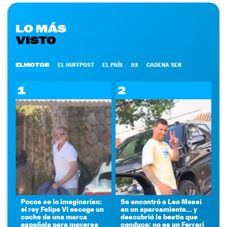
LO MÁS
VISTO
ELMOTOR
EL HUFFPOST
EL PAÍS
AS
CADENA SER
1
2
Pocos se lo imaginarían:
Se encontró a Leo Messi
el rey Felipe VI escoge un
en un aparcamiento... y
coche de una marca
descubrió la bestia que
española para moverse
conduce: no es un Ferrari