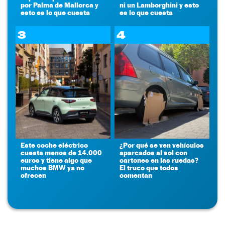
por Palma de Mallorca y
ni un Lamborghini y esto
esto es lo que cuesta
es lo que cuesta
3
4
Este coche eléctrico
¿Por qué se ven vehículos
cuesta menos de 14.000
aparcados al sol con
euros y tiene algo que
cartones en las ruedas?
muchos BMW ya no
El truco que todos
ofrecen
comentan