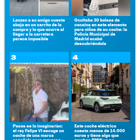
Lanzan a su amigo cuesta
Ocultaba 30 bolsas de
abajo en un carrito de la
cocaína en este elemento
compra y lo que ocurre al
para niños de su coche: la
llegar a la carretera
Policía Municipal de
parece imposible
Madrid acabó
descubriéndola
3
4
Pocos se lo imaginarían:
Este coche eléctrico
el rey Felipe VI escoge un
cuesta menos de 14.000
coche de una marca
euros y tiene algo que
española para moverse
muchos BMW ya no