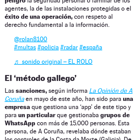
peligro
la seguridad personal o familiar de los
agentes, la de las instalaciones protegidas o el
éxito de una operación,
con respeto al
derecho fundamental a la información.
@rolan8100
#multas
#policia
#radar
#españa
♬ sonido original – EL ROLO
El ‘método gallego’
Las
sanciones,
según informa
La Opinión de A
Coruña
en mayo de este año, han sido para
una
empresa
que gestiona una ‘app’ de este tipo y
para
un particular
que gestionaba
grupos de
WhatsApp
con más de 15.000 personas. Esta
persona, de A Coruña, revelaba dónde estaban
los controles de la Costa da Morte (Galicia). De