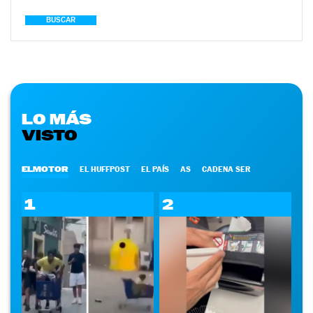
BUSCAR
LO MÁS
VISTO
ELMOTOR
EL HUFFPOST
EL PAÍS
AS
CADENA SER
1
2