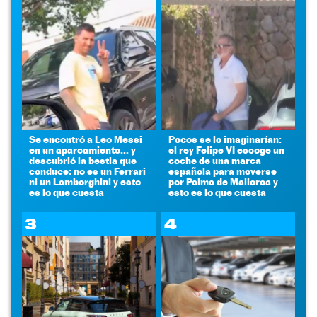
Se encontró a Leo Messi
Pocos se lo imaginarían:
en un aparcamiento... y
el rey Felipe VI escoge un
descubrió la bestia que
coche de una marca
conduce: no es un Ferrari
española para moverse
ni un Lamborghini y esto
por Palma de Mallorca y
es lo que cuesta
esto es lo que cuesta
3
4