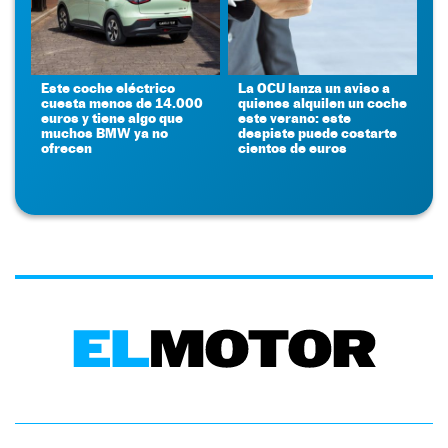
Este coche eléctrico
La OCU lanza un aviso a
cuesta menos de 14.000
quienes alquilen un coche
euros y tiene algo que
este verano: este
muchos BMW ya no
despiste puede costarte
ofrecen
cientos de euros