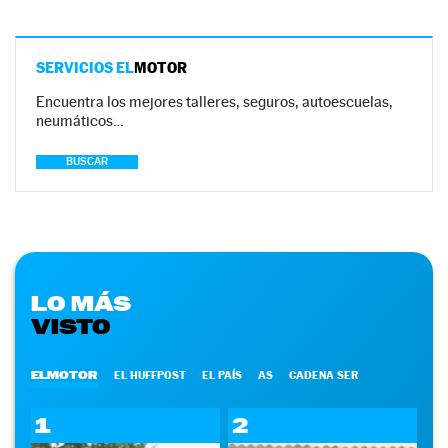
SERVICIOS EL
MOTOR
Encuentra los mejores talleres, seguros, autoescuelas,
neumáticos…
BUSCAR
LO MÁS
VISTO
ELMOTOR
EL HUFFPOST
EL PAÍS
AS
CADENA SER
1
2