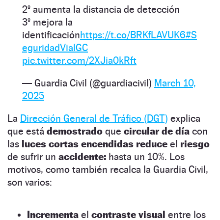
2º aumenta la distancia de detección
3º mejora la
identificación
https://t.co/BRKfLAVUK6
#S
eguridadVialGC
pic.twitter.com/2XJia0kRft
— Guardia Civil (@guardiacivil)
March 10,
2025
La
Dirección General de Tráfico (DGT)
explica
que está
demostrado
que
circular de día
con
las
luces cortas encendidas
reduce
el
riesgo
de sufrir un
accidente:
hasta un 10%. Los
motivos, como también recalca la Guardia Civil,
son varios:
Incrementa
el
contraste visual
entre los