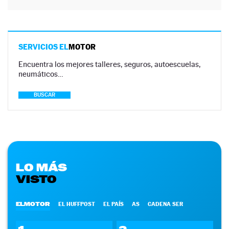
SERVICIOS EL
MOTOR
Encuentra los mejores talleres, seguros, autoescuelas,
neumáticos…
BUSCAR
LO MÁS
VISTO
ELMOTOR
EL HUFFPOST
EL PAÍS
AS
CADENA SER