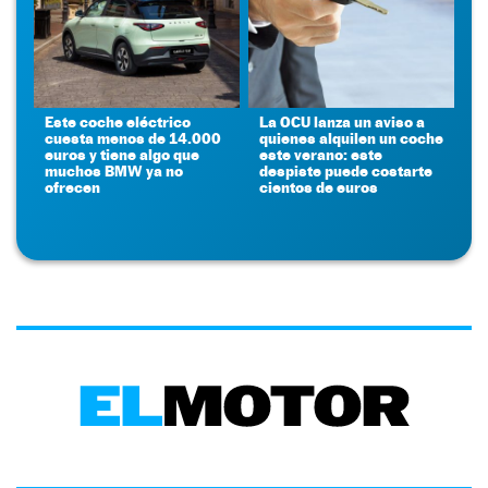
Este coche eléctrico
La OCU lanza un aviso a
cuesta menos de 14.000
quienes alquilen un coche
euros y tiene algo que
este verano: este
muchos BMW ya no
despiste puede costarte
ofrecen
cientos de euros