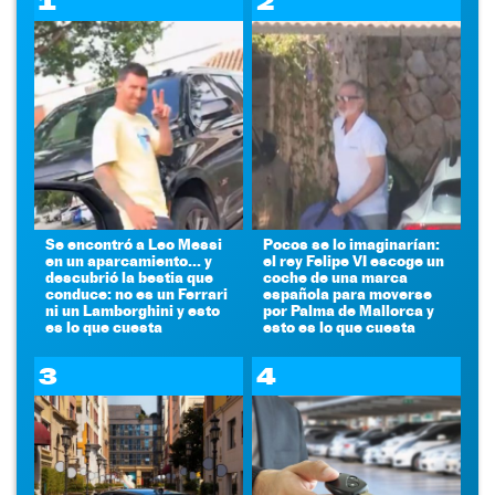
1
2
Se encontró a Leo Messi
Pocos se lo imaginarían:
en un aparcamiento... y
el rey Felipe VI escoge un
descubrió la bestia que
coche de una marca
conduce: no es un Ferrari
española para moverse
ni un Lamborghini y esto
por Palma de Mallorca y
es lo que cuesta
esto es lo que cuesta
3
4