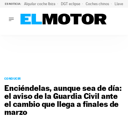
Alquilar coche Ibiza
DGT eclipse
Coches chinos
Llaves 
ES NOTICIA:
LO ÚLTIMO
Hongqi prepara su desembarco en España: SUV eléctricos c
LO ÚLTIMO
Hongqi prepara su desembarco en España: SUV eléctricos c
ACTUALIDAD
ELÉCTRICOS
CONDUCIR
PRUEBAS
Saltar
VIRALES
al
CONDUCIR
PODCAST
contenido
Enciéndelas, aunque sea de día:
MOTOS
el aviso de la Guardia Civil ante
TECNOLOGÍA
el cambio que llega a finales de
SUPERCOCHES
MOTORTV
marzo
PREMIOS
SERVICIOS