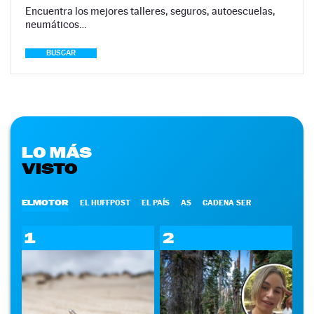
Encuentra los mejores talleres, seguros, autoescuelas,
neumáticos…
BUSCAR
LO MÁS
VISTO
ELMOTOR
EL HUFFPOST
EL PAÍS
AS
CADENA SER
1
2