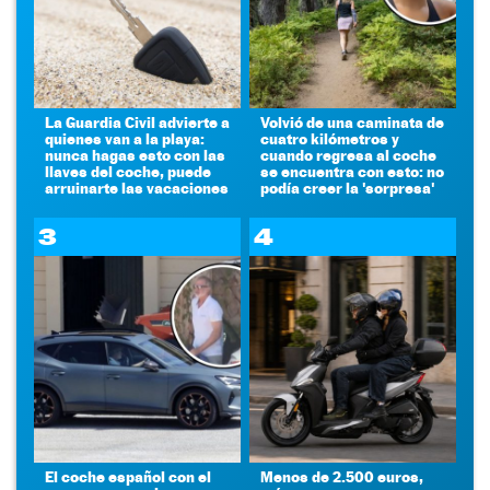
La Guardia Civil advierte a
Volvió de una caminata de
quienes van a la playa:
cuatro kilómetros y
nunca hagas esto con las
cuando regresa al coche
llaves del coche, puede
se encuentra con esto: no
arruinarte las vacaciones
podía creer la 'sorpresa'
3
4
El coche español con el
Menos de 2.500 euros,