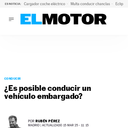
Cargador coche eléctrico
Multa conducir chanclas
Eclipse
ES NOTICIA:
LO ÚLTIMO
El hiperdeportivo que desafía todas las tendencias: V12 a
LO ÚLTIMO
El hiperdeportivo que desafía todas las tendencias: V12 at
ACTUALIDAD
ELÉCTRICOS
CONDUCIR
PRUEBAS
Saltar
VIRALES
al
CONDUCIR
PODCAST
contenido
¿Es posible conducir un
MOTOS
vehículo embargado?
TECNOLOGÍA
SUPERCOCHES
MOTORTV
PREMIOS
RUBÉN PÉREZ
POR
SERVICIOS
MADRID |
ACTUALIZADO 15 MAR 25 - 11: 15