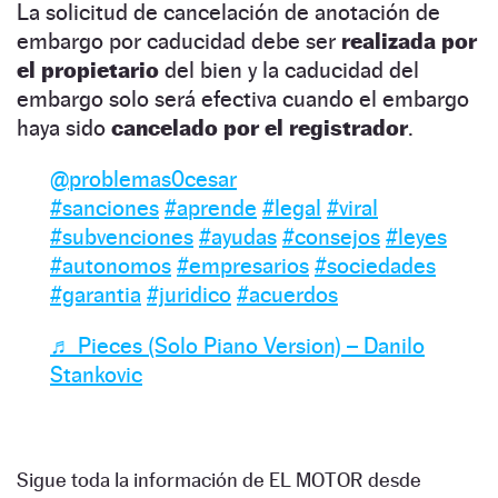
La solicitud de cancelación de anotación de
embargo por caducidad debe ser
realizada por
el propietario
del bien y la caducidad del
embargo solo será efectiva cuando el embargo
haya sido
cancelado por el registrador
.
@problemas0cesar
#sanciones
#aprende
#legal
#viral
#subvenciones
#ayudas
#consejos
#leyes
#autonomos
#empresarios
#sociedades
#garantia
#juridico
#acuerdos
♬ Pieces (Solo Piano Version) – Danilo
Stankovic
Sigue toda la información de EL MOTOR desde