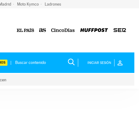
 Madrid
Moto Kymco
Ladrones
IOS
INICIAR SESIÓN
acen
lo hacen