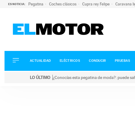
Pegatina
Coches clásicos
Cupra rey Felipe
Caravana l
ES NOTICIA:
ACTUALIDAD
ELÉCTRICOS
CONDUCIR
ACTUALIDAD
ELÉCTRICOS
CONDUCIR
PRUEBAS
PRUEBAS
Saltar
VIRALES
LO ÚLTIMO
¿Conocías esta pegatina de moda?: puede salv
al
PODCAST
LO ÚLTIMO
¿Conocías esta pegatina de moda?: puede salvar tu
contenido
MOTOS
TECNOLOGÍA
SUPERCOCHES
MOTORTV
PREMIOS
SERVICIOS