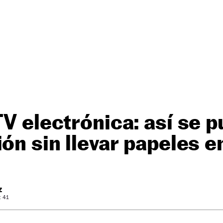
TV electrónica: así se 
ión sin llevar papeles e
Z
: 41