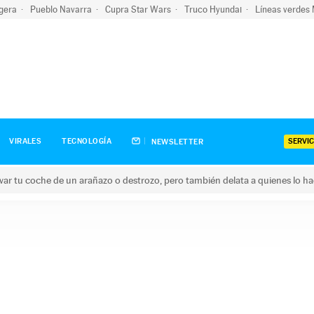
igera
Pueblo Navarra
Cupra Star Wars
Truco Hyundai
Líneas verdes
SERVIC
VIRALES
TECNOLOGÍA
NEWSLETTER
ar tu coche de un arañazo o destrozo, pero también delata a quienes lo h
 coche de un arañazo o destrozo, pero también delata a quienes 