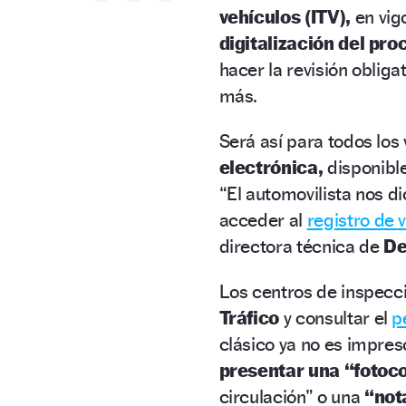
vehículos (ITV),
en vigo
digitalización del pro
hacer la revisión oblig
más.
Será así para todos los
electrónica,
disponibl
“El automovilista nos d
acceder al
registro de 
directora técnica de
De
Los centros de inspecc
Tráfico
y consultar el
p
clásico ya no es impresc
presentar una “fotoc
circulación” o una
“not