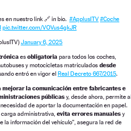
s en nuestro link 🔗 in bio.
#ApplusITV
#Coche
l
pic.twitter.com/VOVus4gkJR
plusITV)
January 6, 2025
ctrónica
es
obligatoria
para todos los coches,
autobuses y motocicletas matriculados
desde
ando entró en vigor el
Real Decreto 667/2015
.
a
mejorar la comunicación entre fabricantes e
ministraciones públicas
y, desde ahora, permite a
n necesidad de aportar la documentación en papel.
 carga administrativa,
evita errores manuales
y
e la información del vehículo”, asegura la red de