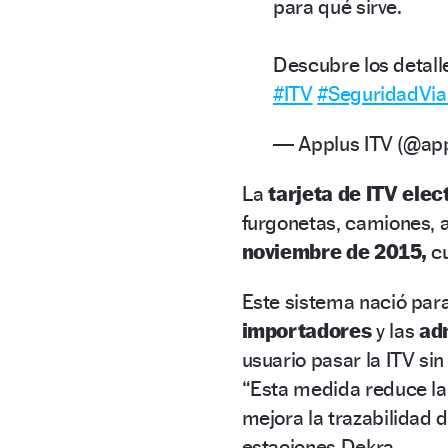
para qué sirve.
Descubre los detalle
#ITV
#SeguridadVia
— Applus ITV (@ap
La
tarjeta de ITV ele
furgonetas, camiones, 
noviembre de 2015,
cu
Este sistema nació par
importadores
y las
ad
usuario pasar la ITV si
“Esta medida reduce la
mejora la trazabilidad d
estaciones Dekra.