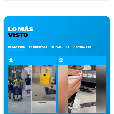
LO MÁS
VISTO
ELMOTOR
EL HUFFPOST
EL PAÍS
AS
CADENA SER
1
2