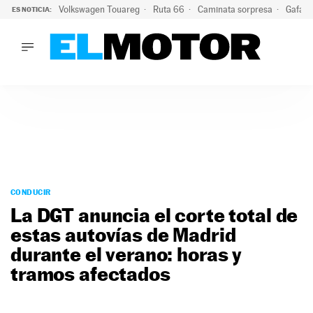
Volkswagen Touareg
Ruta 66
Caminata sorpresa
Gafas 
ES NOTICIA:
LO ÚLTIMO
Ni se te ocurra usar las gafas del eclipse al volante: el moti
LO ÚLTIMO
Ni se te ocurra usar las gafas del eclipse al volante: el motiv
ACTUALIDAD
ELÉCTRICOS
CONDUCIR
PRUEBAS
Saltar
VIRALES
al
CONDUCIR
PODCAST
contenido
La DGT anuncia el corte total de
MOTOS
estas autovías de Madrid
TECNOLOGÍA
durante el verano: horas y
SUPERCOCHES
MOTORTV
tramos afectados
PREMIOS
SERVICIOS