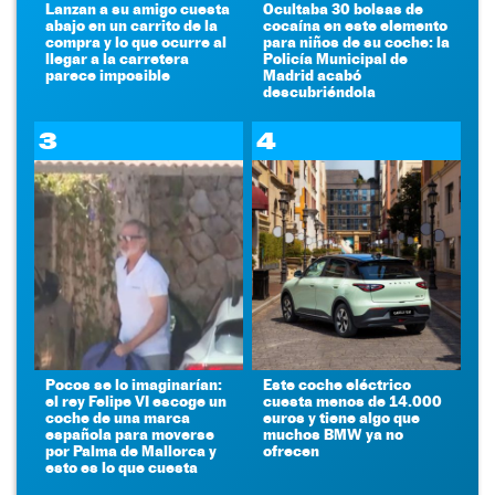
Lanzan a su amigo cuesta
Ocultaba 30 bolsas de
abajo en un carrito de la
cocaína en este elemento
compra y lo que ocurre al
para niños de su coche: la
llegar a la carretera
Policía Municipal de
parece imposible
Madrid acabó
descubriéndola
3
4
Pocos se lo imaginarían:
Este coche eléctrico
el rey Felipe VI escoge un
cuesta menos de 14.000
coche de una marca
euros y tiene algo que
española para moverse
muchos BMW ya no
por Palma de Mallorca y
ofrecen
esto es lo que cuesta