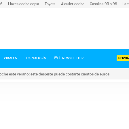
-16
Llaves coche copia
Toyota
Alquiler coche
Gasolina 95 o 98
Lam
SERVIC
VIRALES
TECNOLOGÍA
NEWSLETTER
oche este verano: este despiste puede costarte cientos de euros
este verano: este despiste puede costarte cientos de euros