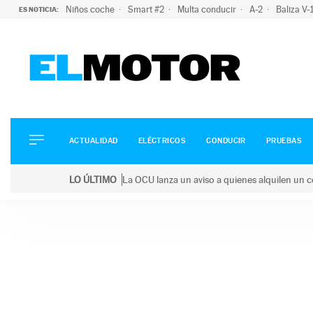
Niños coche
Smart #2
Multa conducir
A-2
Baliza V
ES NOTICIA:
ACTUALIDAD
ELÉCTRICOS
CONDUCIR
ACTUALIDAD
ELÉCTRICOS
CONDUCIR
PRUEBAS
PRUEBAS
Saltar
VIRALES
LO ÚLTIMO
La OCU lanza un aviso a quienes alquilen un c
al
PODCAST
LO ÚLTIMO
La OCU lanza un aviso a quienes alquilen un coche 
contenido
MOTOS
TECNOLOGÍA
SUPERCOCHES
MOTORTV
PREMIOS
SERVICIOS