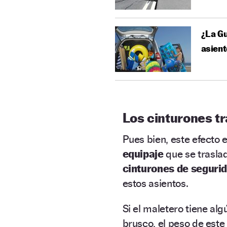
¿La Gu
asient
Los cinturones t
Pues bien, este efecto 
equipaje
que se trasla
cinturones de seguri
estos asientos.
Si el maletero tiene alg
brusco, el peso de est