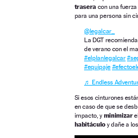
trasera
con una fuerza 
para una persona sin ci
@legalcar_
La DGT recomienda a
de verano con el ma
#elplanlegalcar
#se
#equipaje
#efectoel
♬ Endless Adventure
Si esos cinturones est
en caso de que se desb
impacto, y
minimizar
e
habitáculo
y dañe a lo