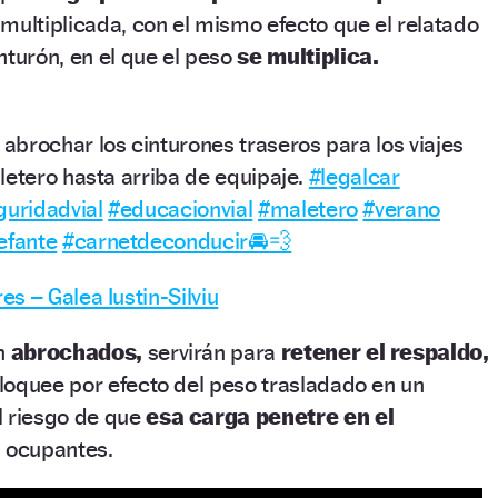
multiplicada, con el mismo efecto que el relatado
nturón, en el que el peso
se multiplica.
brochar los cinturones traseros para los viajes
letero hasta arriba de equipaje.
#legalcar
guridadvial
#educacionvial
#maletero
#verano
efante
#carnetdeconducir🚘💨
s – Galea Iustin-Silviu
án
abrochados,
servirán para
retener el respaldo,
loquee por efecto del peso trasladado en un
l riesgo de que
esa carga penetre en el
s ocupantes.