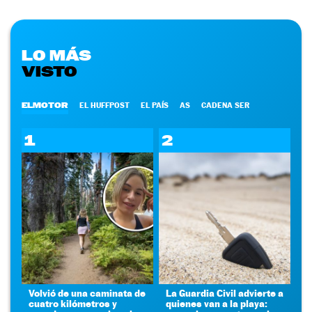
LO MÁS
VISTO
ELMOTOR
EL HUFFPOST
EL PAÍS
AS
CADENA SER
1
2
Volvió de una caminata de
La Guardia Civil advierte a
cuatro kilómetros y
quienes van a la playa: