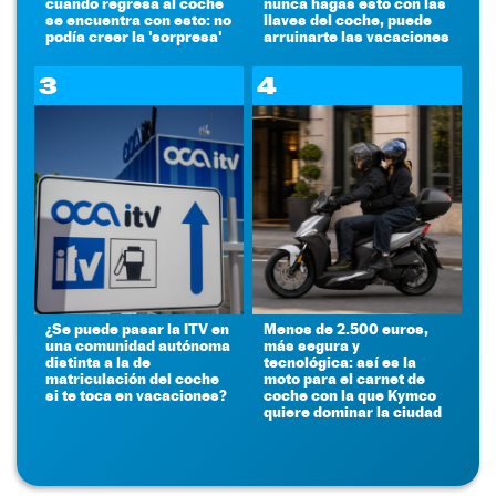
cuando regresa al coche
nunca hagas esto con las
se encuentra con esto: no
llaves del coche, puede
podía creer la 'sorpresa'
arruinarte las vacaciones
3
4
¿Se puede pasar la ITV en
Menos de 2.500 euros,
una comunidad autónoma
más segura y
distinta a la de
tecnológica: así es la
matriculación del coche
moto para el carnet de
si te toca en vacaciones?
coche con la que Kymco
quiere dominar la ciudad