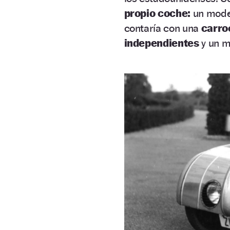
propio coche:
un model
contaría con una
carro
independientes
y un m