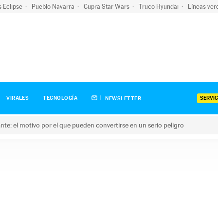
s Eclipse
Pueblo Navarra
Cupra Star Wars
Truco Hyundai
Líneas ver
SERVIC
VIRALES
TECNOLOGÍA
NEWSLETTER
olante: el motivo por el que pueden convertirse en un serio peligro
e: el motivo por el que pueden convertirse en un serio peligro