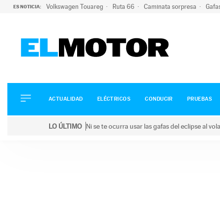
Volkswagen Touareg
Ruta 66
Caminata sorpresa
Gafa
ES NOTICIA:
ACTUALIDAD
ELÉCTRICOS
CONDUCIR
ACTUALIDAD
ELÉCTRICOS
CONDUCIR
PRUEBAS
PRUEBAS
Saltar
VIRALES
LO ÚLTIMO
Ni se te ocurra usar las gafas del eclipse al v
al
PODCAST
LO ÚLTIMO
Ni se te ocurra usar las gafas del eclipse al volant
contenido
MOTOS
TECNOLOGÍA
SUPERCOCHES
MOTORTV
PREMIOS
SERVICIOS