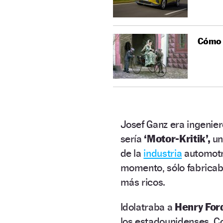
Cómo e
Josef Ganz era ingenie
sería
‘Motor-Kritik’,
u
de la
industria
automotr
momento, sólo fabricab
más ricos.
Idolatraba a
Henry Ford
los estadounidenses. C