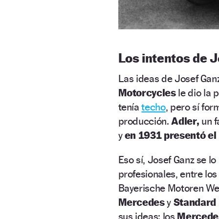
Los intentos de 
Las ideas de Josef Gan
Motorcycles
le dio la 
tenía
techo
, pero sí fo
producción.
Adler,
un f
y
en 1931 presentó el
Eso sí, Josef Ganz se lo
profesionales, entre lo
Bayerische Motoren We
Mercedes
y
Standard
sus ideas: los
Mercedes