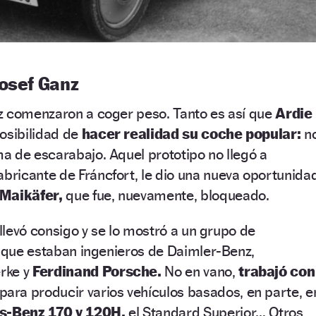
Josef Ganz
z comenzaron a coger peso. Tanto es así que
Ardie
posibilidad de
hacer realidad su coche popular:
n
rma de escarabajo. Aquel prototipo no llegó a
abricante de Fráncfort, le dio una nueva oportunida
 Maikäfer,
que fue, nuevamente, bloqueado.
 llevó consigo y se lo mostró a un grupo de
s que estaban ingenieros de Daimler-Benz,
rke y
Ferdinand Porsche.
No en vano,
trabajó con
para producir varios vehículos basados, en parte, e
-Benz 170 y 120H,
el Standard Superior… Otros,