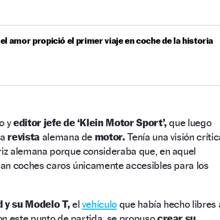
l amor propició el primer viaje en coche de la historia
ro y
editor jefe de ‘Klein Motor Sport’,
que luego
na
revista
alemana de
motor.
Tenía una visión crític
iz alemana porque consideraba que, en aquel
an coches caros únicamente accesibles para los
 y su Modelo T,
el
vehículo
que había hecho libres 
on este punto de partida, se propuso
crear su