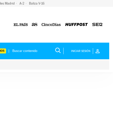
des Madrid
A-2
Baliza V-16
IOS
INICIAR SESIÓN