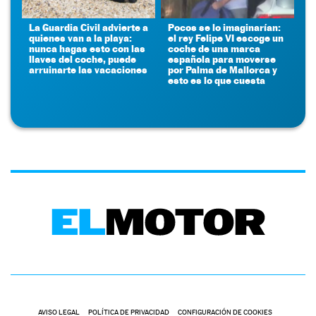
La Guardia Civil advierte a
Pocos se lo imaginarían:
quienes van a la playa:
el rey Felipe VI escoge un
nunca hagas esto con las
coche de una marca
llaves del coche, puede
española para moverse
arruinarte las vacaciones
por Palma de Mallorca y
esto es lo que cuesta
AVISO LEGAL
POLÍTICA DE PRIVACIDAD
CONFIGURACIÓN DE COOKIES