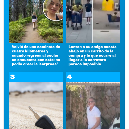
Volvió de una caminata de
Lanzan a su amigo cuesta
cuatro kilómetros y
abajo en un carrito de la
cuando regresa al coche
compra y lo que ocurre al
se encuentra con esto: no
llegar a la carretera
podía creer la 'sorpresa'
parece imposible
3
4