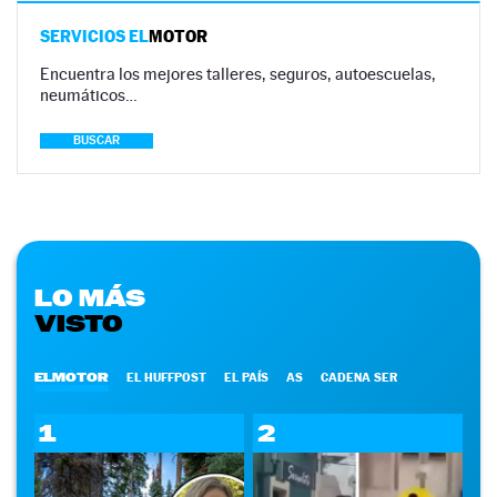
SERVICIOS EL
MOTOR
Encuentra los mejores talleres, seguros, autoescuelas,
neumáticos…
BUSCAR
LO MÁS
VISTO
ELMOTOR
EL HUFFPOST
EL PAÍS
AS
CADENA SER
1
2