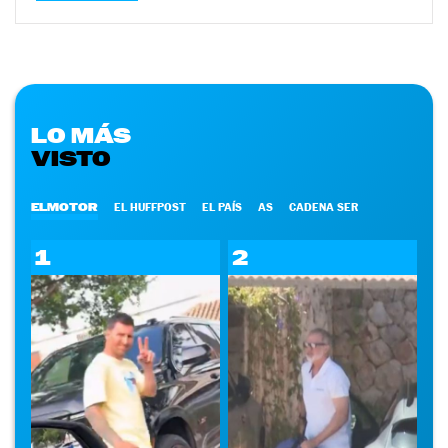
LO MÁS
VISTO
ELMOTOR
EL HUFFPOST
EL PAÍS
AS
CADENA SER
1
2