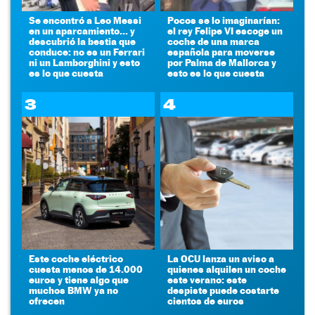
Se encontró a Leo Messi
Pocos se lo imaginarían:
en un aparcamiento... y
el rey Felipe VI escoge un
descubrió la bestia que
coche de una marca
conduce: no es un Ferrari
española para moverse
ni un Lamborghini y esto
por Palma de Mallorca y
es lo que cuesta
esto es lo que cuesta
3
4
Este coche eléctrico
La OCU lanza un aviso a
cuesta menos de 14.000
quienes alquilen un coche
euros y tiene algo que
este verano: este
muchos BMW ya no
despiste puede costarte
ofrecen
cientos de euros