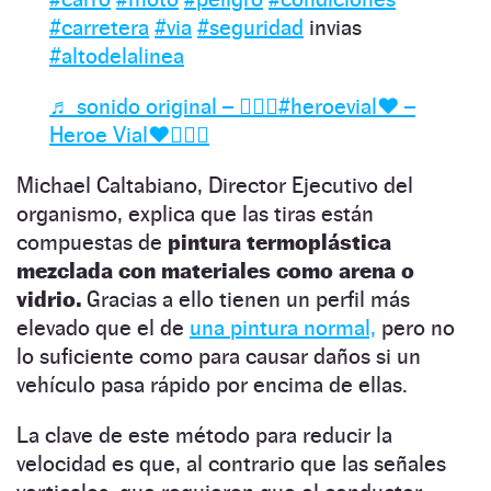
#carretera
#via
#seguridad
invias
#altodelalinea
♬ sonido original – 🦸🏻‍♂️#heroevial♥️ –
Heroe Vial♥️🦸🏻‍♂️
Michael Caltabiano, Director Ejecutivo del
organismo, explica que las tiras están
compuestas de
pintura termoplástica
mezclada con materiales como arena o
vidrio.
Gracias a ello tienen un perfil más
elevado que el de
una pintura normal,
pero no
lo suficiente como para causar daños si un
vehículo pasa rápido por encima de ellas.
La clave de este método para reducir la
velocidad es que, al contrario que las señales