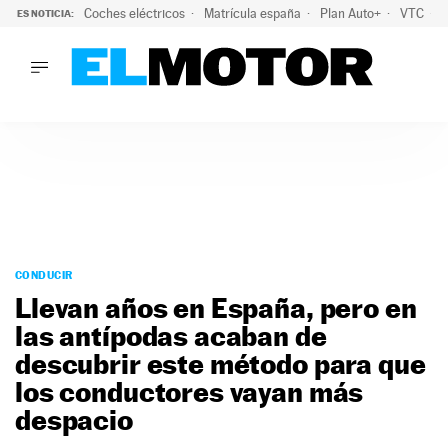
Coches eléctricos
Matrícula españa
Plan Auto+
VTC
ES NOTICIA:
LO ÚLTIMO
La Lista Blanca del Programa Auto+: todos los coches eléct
LO ÚLTIMO
La Lista Blanca del Programa Auto+: todos los coches eléctr
ACTUALIDAD
ELÉCTRICOS
CONDUCIR
PRUEBAS
Saltar
VIRALES
al
CONDUCIR
PODCAST
contenido
Llevan años en España, pero en
MOTOS
las antípodas acaban de
TECNOLOGÍA
descubrir este método para que
SUPERCOCHES
MOTORTV
los conductores vayan más
PREMIOS
despacio
SERVICIOS