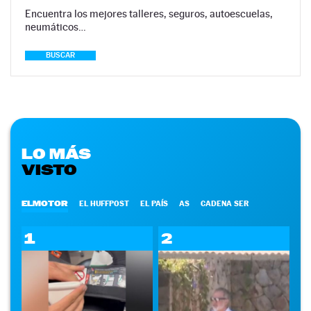
Encuentra los mejores talleres, seguros, autoescuelas,
neumáticos…
BUSCAR
LO MÁS
VISTO
ELMOTOR
EL HUFFPOST
EL PAÍS
AS
CADENA SER
1
2