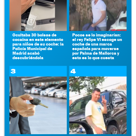
Ocultaba 30 bolsas de
Pocos se lo imaginarían:
cocaína en este elemento
el rey Felipe VI escoge un
para niños de su coche: la
coche de una marca
Policía Municipal de
española para moverse
Madrid acabó
por Palma de Mallorca y
descubriéndola
esto es lo que cuesta
3
4