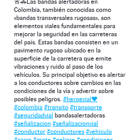
🚨🚓Las bandas alertadoras en
Colombia, también conocidas como
«bandas transversales rugosas», son
elementos viales fundamentales para
mejorar la seguridad en las carreteras
del país. Estas bandas consisten en un
pavimento rugoso ubicado en la
superficie de la carretera que emite
vibraciones y ruido al paso de los
vehículos. Su principal objetivo es alertar
a los conductores sobre cambios en las
condiciones de la vía y advertir sobre
posibles peligros.
#heroevial♥️
#colombia
#transito
#transporte
#seguridadvial
bandasalertadoras
#señalizacion
#señalizacionvial
#conductor
#conductores
#vehiculo
#carro
#moto
#peligro
#condiciones