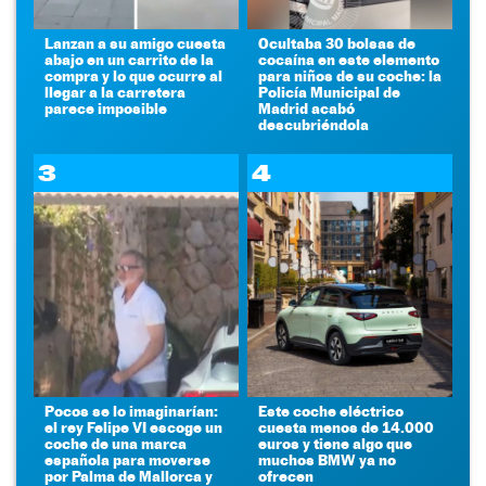
Lanzan a su amigo cuesta
Ocultaba 30 bolsas de
abajo en un carrito de la
cocaína en este elemento
compra y lo que ocurre al
para niños de su coche: la
llegar a la carretera
Policía Municipal de
parece imposible
Madrid acabó
descubriéndola
3
4
Pocos se lo imaginarían:
Este coche eléctrico
el rey Felipe VI escoge un
cuesta menos de 14.000
coche de una marca
euros y tiene algo que
española para moverse
muchos BMW ya no
por Palma de Mallorca y
ofrecen