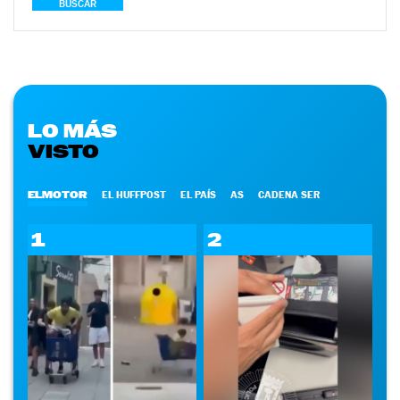
BUSCAR
LO MÁS
VISTO
ELMOTOR
EL HUFFPOST
EL PAÍS
AS
CADENA SER
1
2