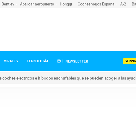
Bentley
Aparcar aeropuerto
Hongqi
Coches viejos España
A-2
Ba
SERVIC
VIRALES
TECNOLOGÍA
NEWSLETTER
s coches eléctricos e híbridos enchufables que se pueden acoger a las ayu
hes eléctricos e híbridos enchufables que se pueden acoger a la