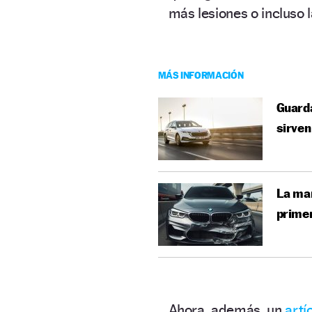
más lesiones o incluso 
MÁS INFORMACIÓN
Guarda
sirven
La ma
prime
Ahora, además, un
artí