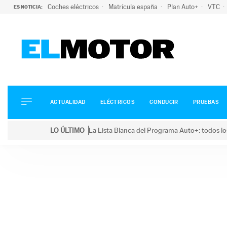
Coches eléctricos
Matrícula españa
Plan Auto+
VTC
ES NOTICIA:
ACTUALIDAD
ELÉCTRICOS
CONDUCIR
ACTUALIDAD
ELÉCTRICOS
CONDUCIR
PRUEBAS
PRUEBAS
Saltar
VIRALES
LO ÚLTIMO
La Lista Blanca del Programa Auto+: todos lo
al
PODCAST
LO ÚLTIMO
La Lista Blanca del Programa Auto+: todos los coc
contenido
MOTOS
TECNOLOGÍA
SUPERCOCHES
MOTORTV
PREMIOS
SERVICIOS