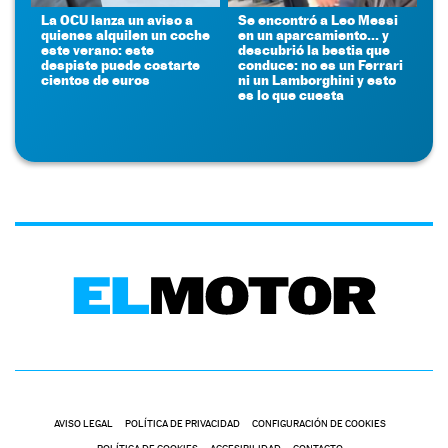
La OCU lanza un aviso a
Se encontró a Leo Messi
quienes alquilen un coche
en un aparcamiento... y
este verano: este
descubrió la bestia que
despiste puede costarte
conduce: no es un Ferrari
cientos de euros
ni un Lamborghini y esto
es lo que cuesta
AVISO LEGAL
POLÍTICA DE PRIVACIDAD
CONFIGURACIÓN DE COOKIES