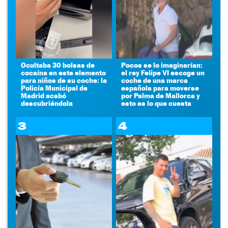
Ocultaba 30 bolsas de
Pocos se lo imaginarían:
cocaína en este elemento
el rey Felipe VI escoge un
para niños de su coche: la
coche de una marca
Policía Municipal de
española para moverse
Madrid acabó
por Palma de Mallorca y
descubriéndola
esto es lo que cuesta
3
4