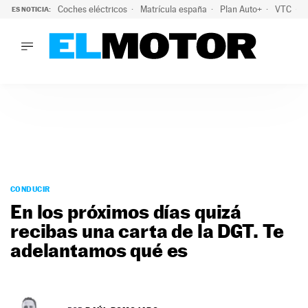
Coches eléctricos
Matrícula españa
Plan Auto+
VTC
ES NOTICIA:
LO ÚLTIMO
La Lista Blanca del Programa Auto+: todos los coches eléct
LO ÚLTIMO
La Lista Blanca del Programa Auto+: todos los coches eléctr
ACTUALIDAD
ELÉCTRICOS
CONDUCIR
PRUEBAS
Saltar
VIRALES
al
CONDUCIR
PODCAST
contenido
En los próximos días quizá
MOTOS
recibas una carta de la DGT. Te
TECNOLOGÍA
adelantamos qué es
SUPERCOCHES
MOTORTV
PREMIOS
SERVICIOS