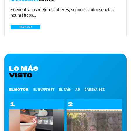
Encuentra los mejores talleres, seguros, autoescuelas,
neumáticos…
BUSCAR
LO MÁS
VISTO
ELMOTOR
EL HUFFPOST
EL PAÍS
AS
CADENA SER
1
2