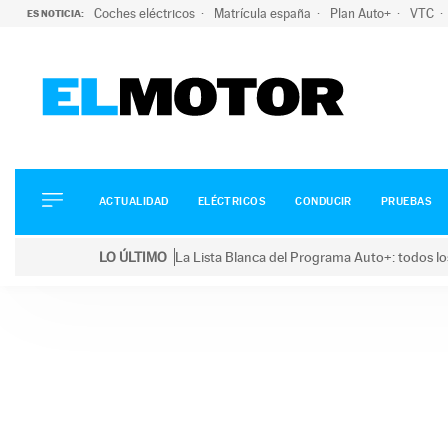
Coches eléctricos
Matrícula españa
Plan Auto+
VTC
ES NOTICIA:
ACTUALIDAD
ELÉCTRICOS
CONDUCIR
ACTUALIDAD
ELÉCTRICOS
CONDUCIR
PRUEBAS
PRUEBAS
Saltar
VIRALES
LO ÚLTIMO
La Lista Blanca del Programa Auto+: todos lo
al
PODCAST
LO ÚLTIMO
La Lista Blanca del Programa Auto+: todos los coc
contenido
MOTOS
TECNOLOGÍA
SUPERCOCHES
MOTORTV
PREMIOS
SERVICIOS