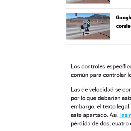
Google
condu
Los controles específic
común para controlar l
Las de velocidad se con
por lo que deberían es
embargo, el texto lega
este apartado. Así,
las 
pérdida de dos, cuatro 