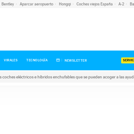
Bentley
Aparcar aeropuerto
Hongqi
Coches viejos España
A-2
Ba
SERVIC
VIRALES
TECNOLOGÍA
NEWSLETTER
s coches eléctricos e híbridos enchufables que se pueden acoger a las ayu
hes eléctricos e híbridos enchufables que se pueden acoger a la