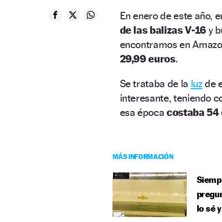
En enero de este año, 
de las balizas V-16
y 
encontramos en Amazon 
29,99 euros
.
Se trataba de la
l
u
z
de e
interesante, teniendo 
esa época
costaba 54 
MÁS INFORMACIÓN
Siempr
pregun
lo sé 