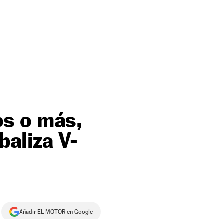
s o más,
baliza V-
Añadir EL MOTOR en Google