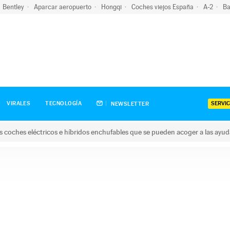
Bentley
Aparcar aeropuerto
Hongqi
Coches viejos España
A-2
Ba
SERVIC
VIRALES
TECNOLOGÍA
NEWSLETTER
s coches eléctricos e híbridos enchufables que se pueden acoger a las ayu
hes eléctricos e híbridos enchufables que se pueden acoger a la