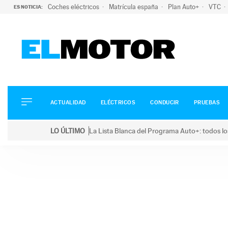
Coches eléctricos
Matrícula españa
Plan Auto+
VTC
ES NOTICIA:
ACTUALIDAD
ELÉCTRICOS
CONDUCIR
ACTUALIDAD
ELÉCTRICOS
CONDUCIR
PRUEBAS
PRUEBAS
Saltar
VIRALES
LO ÚLTIMO
La Lista Blanca del Programa Auto+: todos lo
al
PODCAST
LO ÚLTIMO
La Lista Blanca del Programa Auto+: todos los coc
contenido
MOTOS
TECNOLOGÍA
SUPERCOCHES
MOTORTV
PREMIOS
SERVICIOS