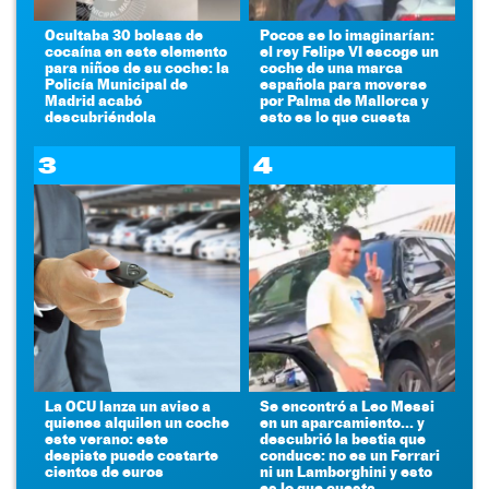
Ocultaba 30 bolsas de
Pocos se lo imaginarían:
cocaína en este elemento
el rey Felipe VI escoge un
para niños de su coche: la
coche de una marca
Policía Municipal de
española para moverse
Madrid acabó
por Palma de Mallorca y
descubriéndola
esto es lo que cuesta
3
4
La OCU lanza un aviso a
Se encontró a Leo Messi
quienes alquilen un coche
en un aparcamiento... y
este verano: este
descubrió la bestia que
despiste puede costarte
conduce: no es un Ferrari
cientos de euros
ni un Lamborghini y esto
es lo que cuesta