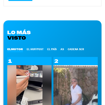
LO MÁS
VISTO
ELMOTOR
EL HUFFPOST
EL PAÍS
AS
CADENA SER
1
2