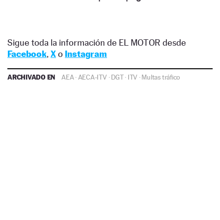
Sigue toda la información de EL MOTOR desde
Facebook
,
X
o
Instagram
ARCHIVADO EN
AEA
·
AECA-ITV
·
DGT
·
ITV
·
Multas tráfico