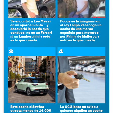
Se encontró a Leo Messi
Pocos se lo imaginarían:
en un aparcamiento... y
el rey Felipe VI escoge un
descubrió la bestia que
coche de una marca
conduce: no es un Ferrari
española para moverse
ni un Lamborghini y esto
por Palma de Mallorca y
es lo que cuesta
esto es lo que cuesta
3
4
Este coche eléctrico
La OCU lanza un aviso a
cuesta menos de 14.000
quienes alquilen un coche