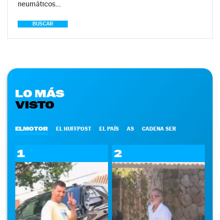
neumáticos…
BUSCAR
LO MÁS
VISTO
ELMOTOR
EL HUFFPOST
EL PAÍS
AS
CADENA SER
1
2