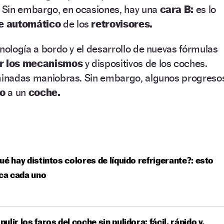
 Sin embargo, en ocasiones, hay una
cara B:
es lo
e automático
de los
retrovisores.
cnología a bordo y el desarrollo de nuevas fórmulas
ar los mecanismos
y dispositivos de los coches.
rminadas maniobras. Sin embargo, algunos progreso
so
a un
coche.
ué hay distintos colores de líquido refrigerante?: esto
ica cada uno
ulir los faros del coche sin pulidora: fácil, rápido y,