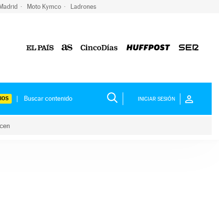
 Madrid
Moto Kymco
Ladrones
IOS
INICIAR SESIÓN
acen
lo hacen