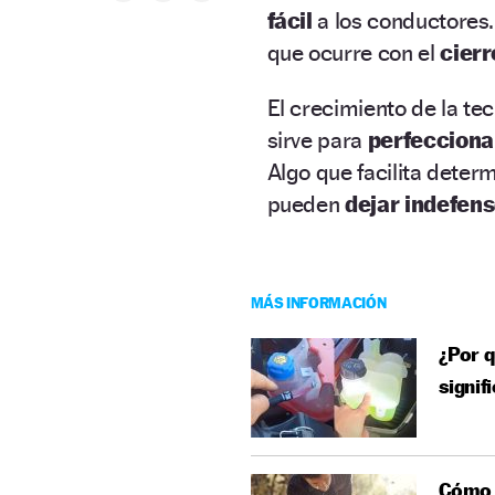
fácil
a los conductores.
que ocurre con el
cierr
El crecimiento de la te
sirve para
perfeccion
Algo que facilita dete
pueden
dejar indefen
MÁS INFORMACIÓN
¿Por q
signif
Cómo p