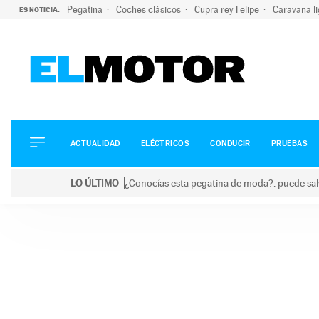
Pegatina
Coches clásicos
Cupra rey Felipe
Caravana l
ES NOTICIA:
ACTUALIDAD
ELÉCTRICOS
CONDUCIR
ACTUALIDAD
ELÉCTRICOS
CONDUCIR
PRUEBAS
PRUEBAS
Saltar
VIRALES
LO ÚLTIMO
¿Conocías esta pegatina de moda?: puede salv
al
PODCAST
LO ÚLTIMO
¿Conocías esta pegatina de moda?: puede salvar tu
contenido
MOTOS
TECNOLOGÍA
SUPERCOCHES
MOTORTV
PREMIOS
SERVICIOS