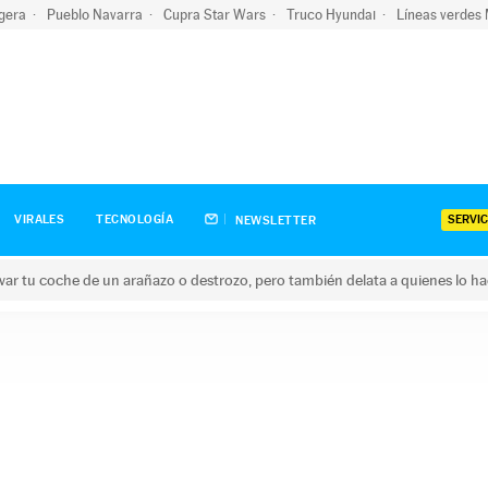
igera
Pueblo Navarra
Cupra Star Wars
Truco Hyundai
Líneas verdes
SERVIC
VIRALES
TECNOLOGÍA
NEWSLETTER
ar tu coche de un arañazo o destrozo, pero también delata a quienes lo h
 coche de un arañazo o destrozo, pero también delata a quienes 