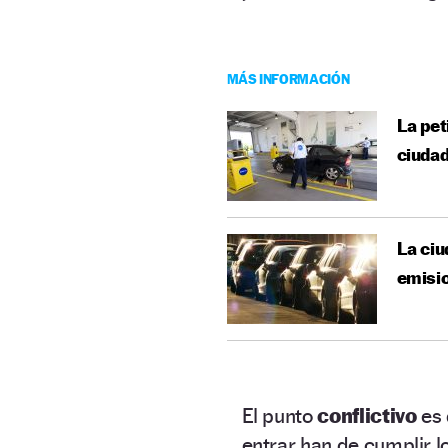
MÁS INFORMACIÓN
La pet
ciuda
La ciu
emisi
El punto
conflictivo
es 
entrar han de cumplir lo