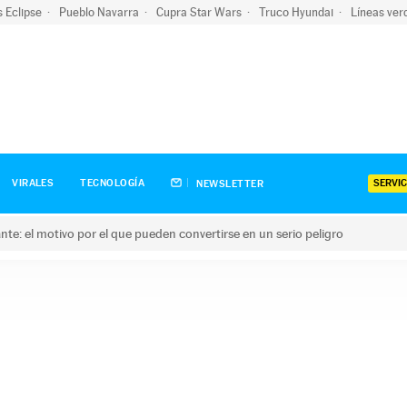
s Eclipse
Pueblo Navarra
Cupra Star Wars
Truco Hyundai
Líneas ver
SERVIC
VIRALES
TECNOLOGÍA
NEWSLETTER
olante: el motivo por el que pueden convertirse en un serio peligro
e: el motivo por el que pueden convertirse en un serio peligro