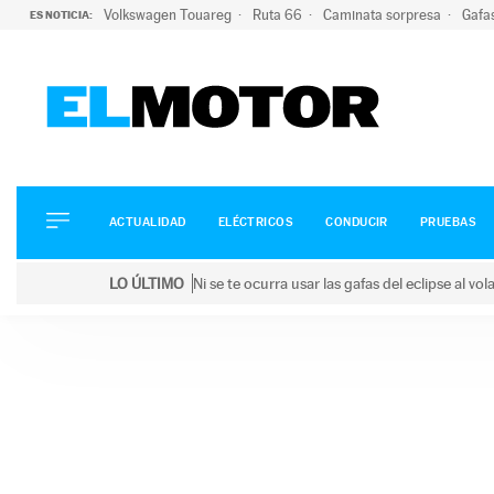
Volkswagen Touareg
Ruta 66
Caminata sorpresa
Gafa
ES NOTICIA:
ACTUALIDAD
ELÉCTRICOS
CONDUCIR
ACTUALIDAD
ELÉCTRICOS
CONDUCIR
PRUEBAS
PRUEBAS
Saltar
VIRALES
LO ÚLTIMO
Ni se te ocurra usar las gafas del eclipse al v
al
PODCAST
LO ÚLTIMO
Ni se te ocurra usar las gafas del eclipse al volant
contenido
MOTOS
TECNOLOGÍA
SUPERCOCHES
MOTORTV
PREMIOS
SERVICIOS