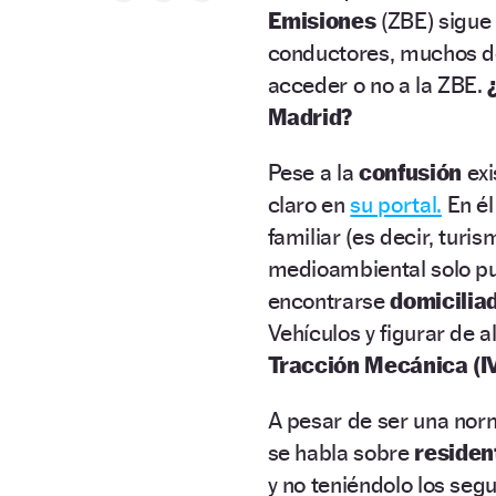
Emisiones
(ZBE) sigue
conductores, muchos de
acceder o no a la ZBE.
Madrid?
Pese a la
confusión
exi
claro en
su portal.
En él
familiar (es decir, turi
medioambiental solo pu
encontrarse
domicilia
Vehículos y figurar de a
Tracción Mecánica (
A pesar de ser una nor
se habla sobre
residen
y no teniéndolo los seg