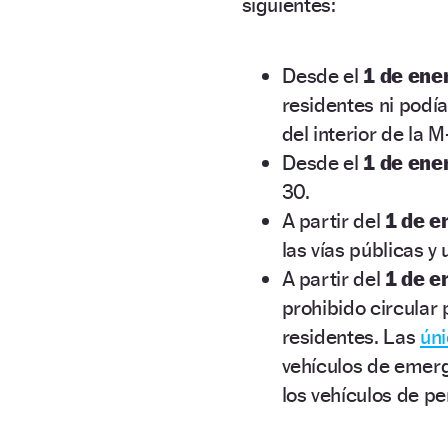
siguientes:
Desde el
1 de ene
residentes ni podía
del interior de la 
Desde el
1 de ene
30.
A partir del
1 de e
las vías públicas 
A partir del
1 de e
prohibido circular 
residentes. Las
ún
vehículos de emerg
los vehículos de p