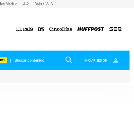
des Madrid
A-2
Baliza V-16
IOS
INICIAR SESIÓN