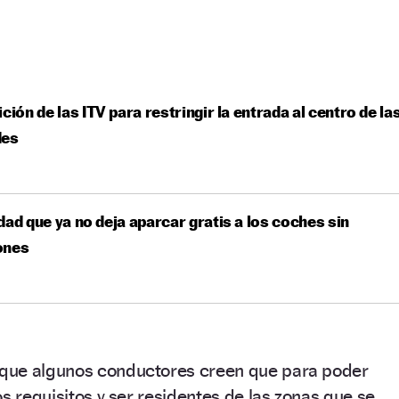
ición de las ITV para restringir la entrada al centro de la
des
dad que ya no deja aparcar gratis a los coches sin
ones
que algunos conductores creen que para poder
s requisitos y ser residentes de las zonas que se