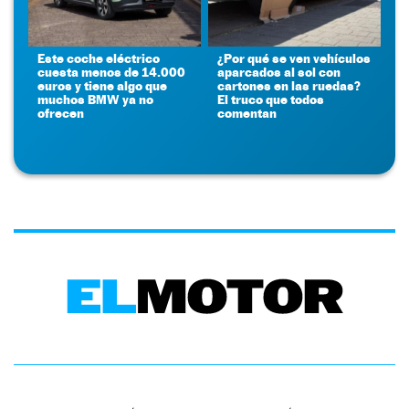
Este coche eléctrico
¿Por qué se ven vehículos
cuesta menos de 14.000
aparcados al sol con
euros y tiene algo que
cartones en las ruedas?
muchos BMW ya no
El truco que todos
ofrecen
comentan