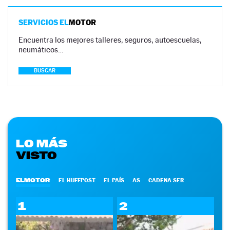
SERVICIOS EL
MOTOR
Encuentra los mejores talleres, seguros, autoescuelas,
neumáticos…
BUSCAR
LO MÁS
VISTO
ELMOTOR
EL HUFFPOST
EL PAÍS
AS
CADENA SER
1
2