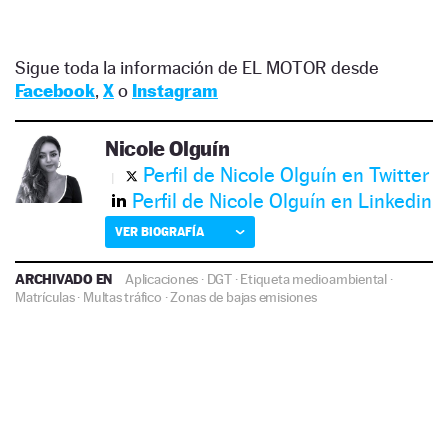
Sigue toda la información de EL MOTOR desde
Facebook
,
X
o
Instagram
Nicole Olguín
Perfil de Nicole Olguín en Twitter
Perfil de Nicole Olguín en Linkedin
VER BIOGRAFÍA
ARCHIVADO EN
Aplicaciones
·
DGT
·
Etiqueta medioambiental
·
Matrículas
·
Multas tráfico
·
Zonas de bajas emisiones