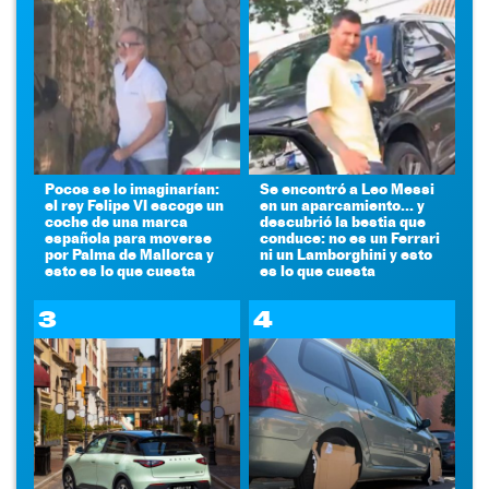
Pocos se lo imaginarían:
Se encontró a Leo Messi
el rey Felipe VI escoge un
en un aparcamiento... y
coche de una marca
descubrió la bestia que
española para moverse
conduce: no es un Ferrari
por Palma de Mallorca y
ni un Lamborghini y esto
esto es lo que cuesta
es lo que cuesta
3
4